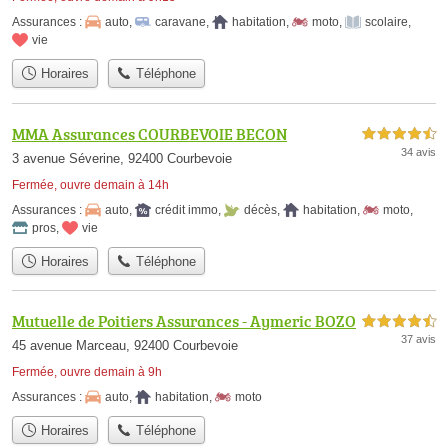
Assurances :
auto
,
caravane
,
habitation
,
moto
,
scolaire
,
vie
Horaires
Téléphone
MMA Assurances COURBEVOIE BECON
4,5 étoiles sur 5
34 avis
3 avenue Séverine, 92400 Courbevoie
Fermée, ouvre demain à 14h
Assurances :
auto
,
crédit immo
,
décès
,
habitation
,
moto
,
pros
,
vie
Horaires
Téléphone
Mutuelle de Poitiers Assurances - Aymeric BOZO
4,5 étoiles sur 5
37 avis
45 avenue Marceau, 92400 Courbevoie
Fermée, ouvre demain à 9h
Assurances :
auto
,
habitation
,
moto
Horaires
Téléphone