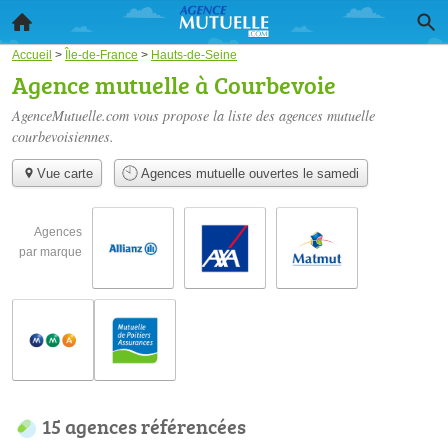
Accueil
>
Île-de-France
>
Hauts-de-Seine
Agence mutuelle à Courbevoie
AgenceMutuelle.com vous propose la liste des
agences mutuelle
courbevoisiennes
.
Vue carte
Agences mutuelle ouvertes le samedi
Agences
par marque
15 agences référencées