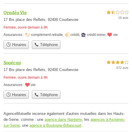
Oradéa Vie
1,5 étoiles sur 5
19 avis
17 Bis place des Reflets, 92400 Courbevoie
Fermée, ouvre demain à 9h
Assurances :
complément retraite
,
crédit
,
crédit immo
,
vie
Horaires
Téléphone
Sogécap
4,0 étoiles sur 5
672 avis
17 Bis place des Reflets, 92400 Courbevoie
Fermée, ouvre demain à 9h
Assurances :
vie
Horaires
Téléphone
AgenceMutuelle recense également d'autres mutuelles dans les Hauts-
de-Seine, comme : une
agence dans Nanterre
, les
agences à Asnières-
sur-Seine
, une
agence à Boulogne-Billancourt
.