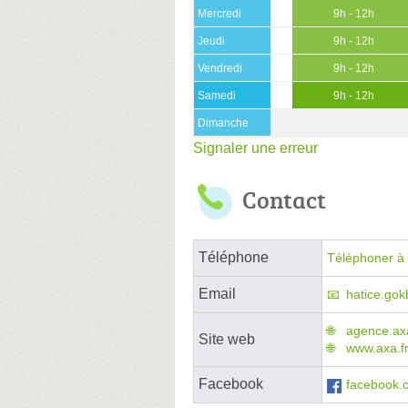
Mercredi
9h - 12h
Jeudi
9h - 12h
Vendredi
9h - 12h
Samedi
9h - 12h
Dimanche
Signaler une erreur
Contact
Téléphone
Téléphoner à 
Email
hatice.gok
agence.axa
Site web
www.axa.f
Facebook
facebook