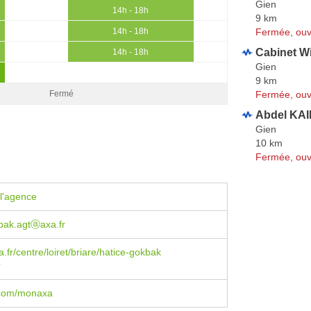
Gien
14h - 18h
9 km
Fermée, ouv
14h - 18h
Cabinet Wi
14h - 18h
Gien
9 km
Fermée, ouv
Fermé
Abdel KA
Gien
10 km
Fermée, ouv
l'agence
bak.agtⓐaxa.fr
.fr/centre/loiret/briare/hatice-gokbak
r
.com/monaxa