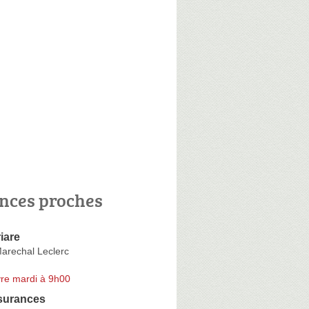
nces proches
iare
arechal Leclerc
re mardi à 9h00
surances