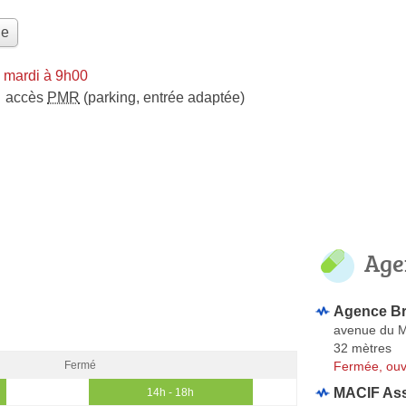
le
 mardi à 9h00
accès
PMR
(parking, entrée adaptée)
Age
Agence Br
avenue du M
32 mètres
Fermée, ouv
Fermé
MACIF As
14h - 18h