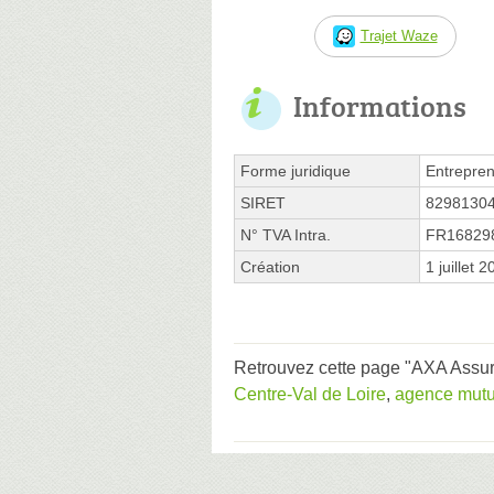
Trajet Waze
Informations
Forme juridique
Entrepren
SIRET
8298130
N° TVA Intra.
FR16829
Création
1 juillet 
Retrouvez cette page "AXA Assur
Centre-Val de Loire
,
agence mutu