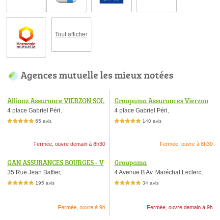
Tout afficher
Agences mutuelle les mieux notées
Allianz Assurance VIERZON SOL
Groupama Assurances Vierzon
OGNE - Jérémy HUME
4 place Gabriel Péri,
4 place Gabriel Péri,
65 avis
140 avis
5,0 étoiles sur 5
5,0 étoiles sur 5
Fermée, ouvre demain à 8h30
Fermée, ouvre à 8h30
GAN ASSURANCES BOURGES - V
Groupama
incent de MONVAL
35 Rue Jean Baffier,
4 Avenue B Av. Maréchal Leclerc,
195 avis
34 avis
5,0 étoiles sur 5
5,0 étoiles sur 5
Fermée, ouvre à 9h
Fermée, ouvre demain à 9h