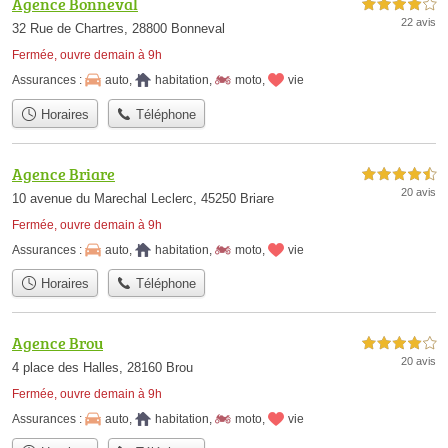
Agence Bonneval
4,0 étoiles sur 5
22 avis
32 Rue de Chartres, 28800 Bonneval
Fermée, ouvre demain à 9h
Assurances :
auto
,
habitation
,
moto
,
vie
Horaires
Téléphone
Agence Briare
4,5 étoiles sur 5
20 avis
10 avenue du Marechal Leclerc, 45250 Briare
Fermée, ouvre demain à 9h
Assurances :
auto
,
habitation
,
moto
,
vie
Horaires
Téléphone
Agence Brou
4,0 étoiles sur 5
20 avis
4 place des Halles, 28160 Brou
Fermée, ouvre demain à 9h
Assurances :
auto
,
habitation
,
moto
,
vie