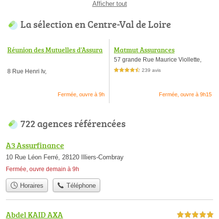
Afficher tout
La sélection en Centre-Val de Loire
Réunion des Mutuelles d'Assura
Matmut Assurances
nces Régionales
57 grande Rue Maurice Viollette,
239 avis
8 Rue Henri Iv,
4,5 étoiles sur 5
Fermée, ouvre à 9h
Fermée, ouvre à 9h15
722 agences référencées
A3 Assurfinance
10 Rue Léon Ferré, 28120 Illiers-Combray
Fermée, ouvre demain à 9h
Horaires
Téléphone
Abdel KAID AXA
5,0 étoiles sur 5