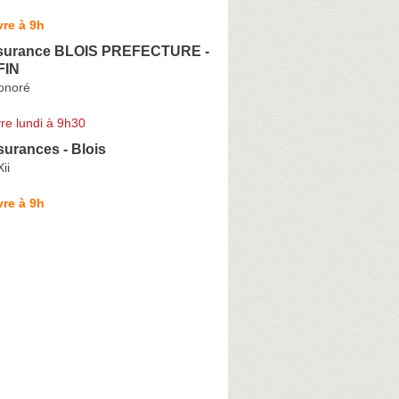
re à 9h
ssurance BLOIS PREFECTURE -
FIN
onoré
re lundi à 9h30
surances - Blois
ii
re à 9h