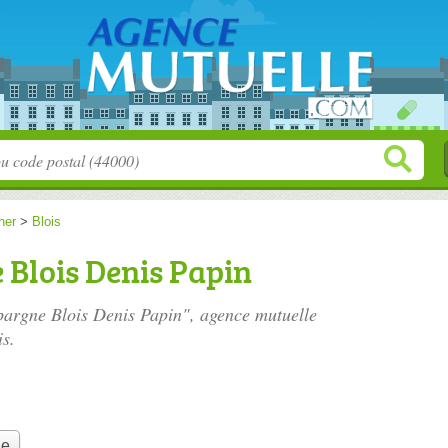
her
>
Blois
 Blois Denis Papin
Epargne Blois Denis Papin", agence mutuelle
is.
le