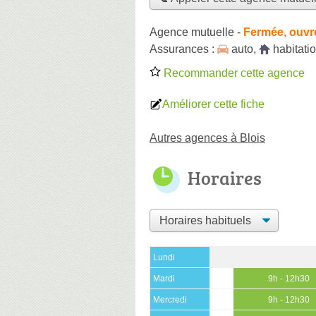
Agence mutuelle
-
Fermée, ouvr
Assurances :
auto
,
habitati
Recommander cette agence
Améliorer cette fiche
Autres agences à Blois
Horaires
Lundi
Mardi
9h - 12h30
Mercredi
9h - 12h30