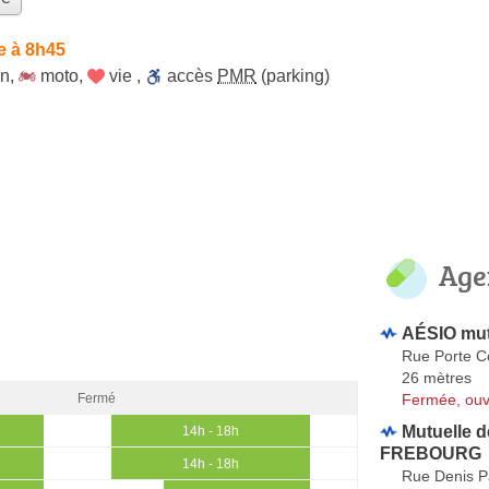
e à 8h45
on
,
moto
,
vie
,
accès
PMR
(parking)
Age
AÉSIO mut
Rue Porte C
26 mètres
Fermée, ouv
Fermé
Mutuelle d
14h - 18h
FREBOURG
14h - 18h
Rue Denis P