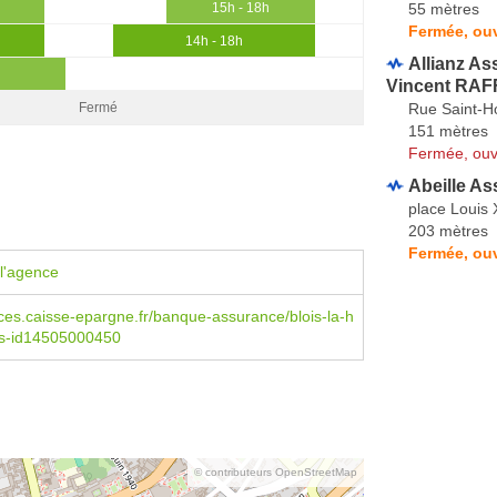
55 mètres
15h - 18h
Fermée, ouv
14h - 18h
Allianz A
Vincent RAF
Rue Saint-H
Fermé
151 mètres
Fermée, ouv
Abeille As
place Louis X
203 mètres
Fermée, ouv
l'agence
s.caisse-epargne.fr/banque-assurance/blois-la-h
ns-id14505000450
© contributeurs OpenStreetMap