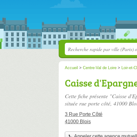
Accueil
>
Centre-Val de Loire
>
Loir-et-C
Caisse d'Epargne
Cette fiche présente "Caisse d'
située
rue porte côté
, 41000 Blo
3 Rue Porte Côté
41000 Blois
📞 Appeler cette agence mutuel