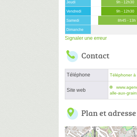
Jeudi
9h - 12h30
Vendredi
9h - 12h30
Samedi
8h45 - 13h
Dimanche
Signaler une erreur
Contact
Téléphone
Téléphoner à 
www.agence
Site web
alle-aux-grai
Plan et adresse