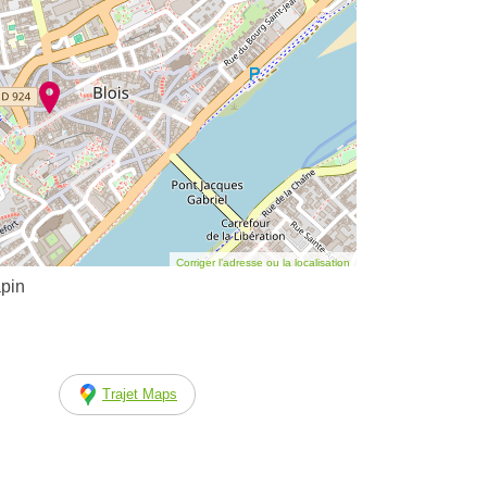
Corriger l’adresse ou la localisation
apin
Trajet Maps