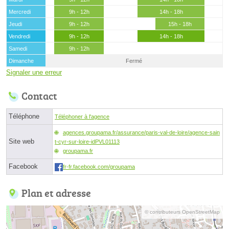
Mercredi
9h - 12h
14h - 18h
Jeudi
9h - 12h
15h - 18h
Vendredi
9h - 12h
14h - 18h
Samedi
9h - 12h
Dimanche
Fermé
Signaler une erreur
Contact
Téléphone
Téléphoner à l'agence
agences.groupama.fr/assurance/paris-val-de-loire/agence-sain
Site web
t-cyr-sur-loire-idPVL01113
groupama.fr
Facebook
fr-fr.facebook.com/groupama
Plan et adresse
© contributeurs OpenStreetMap