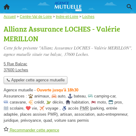
Accueil
>
Centre-Val de Loire
>
Indre-et-Loire
>
Loches
Allianz Assurance LOCHES - Valérie
MERILLON
Cette fiche présente "Allianz Assurance LOCHES - Valérie MERILLON",
agence mutuelle située
rue balzac
, 37600 Loches.
5 Rue Balzac
37600 Loches
📞 Appeler cette agence mutuelle
Agence mutuelle
-
Ouverte jusqu'à 18h30
Assurances :
animaux
,
auto
,
bateau
,
camping-car
,
caravane
,
crédit
,
décès
,
habitation
,
moto
,
pros
,
scolaire
,
vie
,
voyage
,
accès
PMR
(parking, entrée
adaptée, places assises PMR)
,
artisan
,
association
,
auto-entrepreneur
,
juridique
,
prévoyance
,
quad
,
voiture sans permis
Recommander cette agence