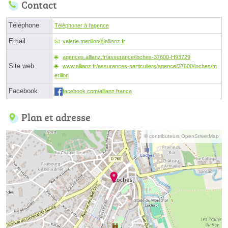
Contact
Téléphone
Téléphoner à l'agence
Email
valerie.merillonⓐallianz.fr
agences.allianz.fr/assurance/loches-37600-H93729
Site web
www.allianz.fr/assurances-particuliers/agence/37600/loches/m
erillon
Facebook
facebook.com/allianz.france
Plan et adresse
© contributeurs OpenStreetMap