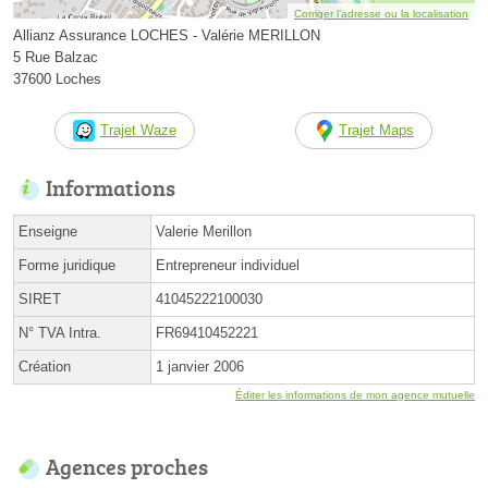
Corriger l’adresse ou la localisation
Allianz Assurance LOCHES - Valérie MERILLON
5 Rue Balzac
37600 Loches
Trajet Waze
Trajet Maps
Informations
Enseigne
Valerie Merillon
Forme juridique
Entrepreneur individuel
SIRET
41045222100030
N° TVA Intra.
FR69410452221
Création
1 janvier 2006
Éditer les informations de mon agence mutuelle
Agences proches