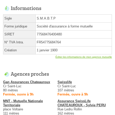
Informations
Sigle
S.M.A.B.T.P
Forme juridique
Société d'assurance à forme mutuelle
SIRET
77568476400480
N° TVA Intra.
FR54775684764
Création
1 janvier 1900
Éditer les informations de mon agence mutuelle
Agences proches
Gan Assurances Chateauroux
Swisslife
Cr Saint-Luc
Cr Saint-Luc
80 mètres
107 mètres
Fermée, ouvre à 9h
Fermée, ouvre à 9h
MNT - Mutuelle Nationale
Assurance SwissLife
Territoriale
CHATEAUROUX - Sylvie PERU
place Voltaire
Rue Ledru Rollin
111 mètres
162 mètres