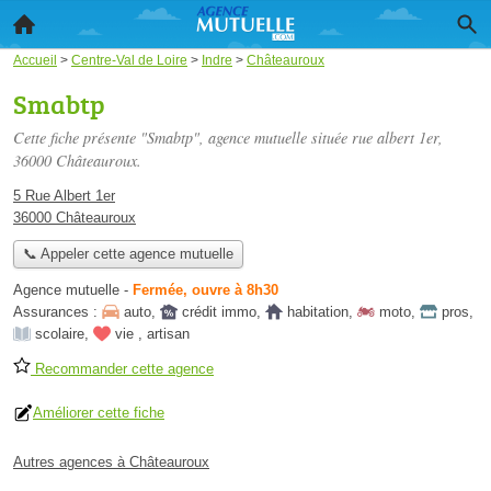
Accueil
>
Centre-Val de Loire
>
Indre
>
Châteauroux
Smabtp
Cette fiche présente "Smabtp", agence mutuelle située
rue albert 1er
,
36000 Châteauroux.
5 Rue Albert 1er
36000 Châteauroux
📞 Appeler cette agence mutuelle
Agence mutuelle
-
Fermée, ouvre à 8h30
Assurances :
auto
,
crédit immo
,
habitation
,
moto
,
pros
,
scolaire
,
vie
,
artisan
Recommander cette agence
Améliorer cette fiche
Autres agences à Châteauroux