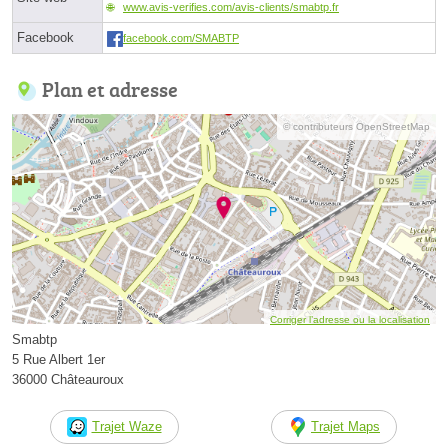
www.avis-verifies.com/avis-clients/smabtp.fr
Facebook
facebook.com/SMABTP
Plan et adresse
© contributeurs OpenStreetMap
Corriger l’adresse ou la localisation
Smabtp
5 Rue Albert 1er
36000 Châteauroux
Trajet Waze
Trajet Maps