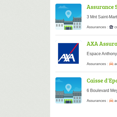
Assurance S
3 Mnt Saint-Mar
Assurances :
c
AXA Assura
Espace Anthony
Assurances :
a
Caisse d'E
6 Boulevard Mey
Assurances :
a