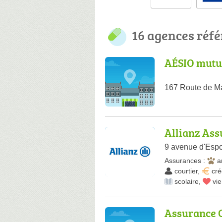
16 agences réf
AÉSIO mutu
167 Route de Ma
Allianz As
9 avenue d'Espo
Assurances :
a
courtier
,
cré
scolaire
,
vie
Assurance G