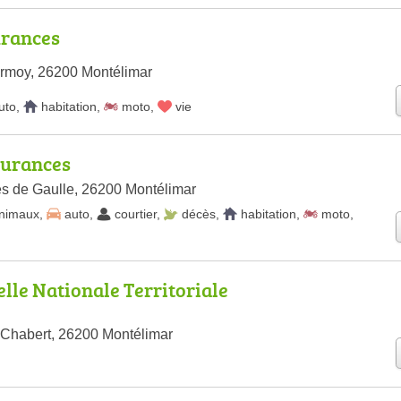
rances
rmoy, 26200 Montélimar
uto
,
habitation
,
moto
,
vie
urances
s de Gaulle, 26200 Montélimar
nimaux
,
auto
,
courtier
,
décès
,
habitation
,
moto
,
lle Nationale Territoriale
Chabert, 26200 Montélimar