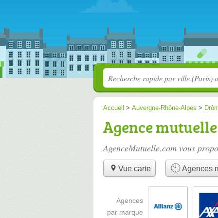
Accueil
>
Auvergne-Rhône-Alpes
>
Drô
Agence mutuelle
AgenceMutuelle.com vous propos
Vue carte
Agences mu
Agences
par marque