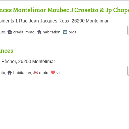
nces Montelimar Maubec J Crosetta & Jp Chap
sidents 1 Rue Jean Jacques Roux, 26200 Montélimar
uto
,
crédit immo
,
habitation
,
pros
nces
 Pêcher, 26200 Montélimar
uto
,
habitation
,
moto
,
vie