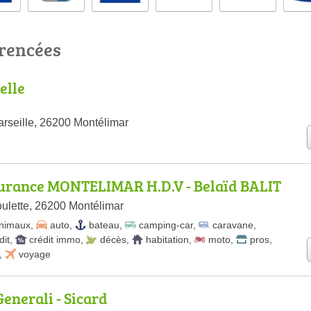
érencées
elle
rseille, 26200 Montélimar
surance MONTELIMAR H.D.V - Belaïd BALIT
ulette, 26200 Montélimar
nimaux
,
auto
,
bateau
,
camping-car
,
caravane
,
dit
,
crédit immo
,
décès
,
habitation
,
moto
,
pros
,
,
voyage
enerali - Sicard