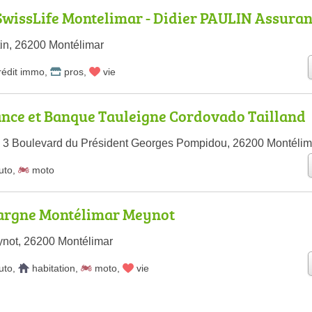
wissLife Montelimar - Didier PAULIN Assura
tin, 26200 Montélimar
rédit immo
,
pros
,
vie
nce et Banque Tauleigne Cordovado Tailland
 3 Boulevard du Président Georges Pompidou, 26200 Montélim
uto
,
moto
pargne Montélimar Meynot
not, 26200 Montélimar
uto
,
habitation
,
moto
,
vie