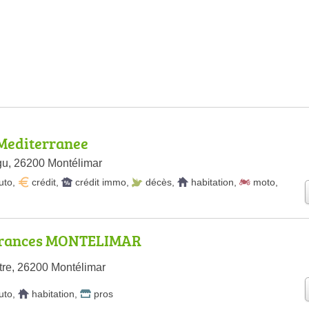
Mediterranee
gu, 26200 Montélimar
uto
,
crédit
,
crédit immo
,
décès
,
habitation
,
moto
,
rances MONTELIMAR
tre, 26200 Montélimar
uto
,
habitation
,
pros