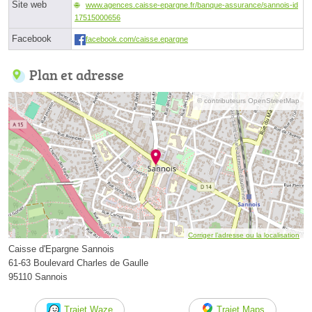
Site web
www.agences.caisse-epargne.fr/banque-assurance/sannois-id
17515000656
Facebook
facebook.com/caisse.epargne
Plan et adresse
© contributeurs OpenStreetMap
Corriger l’adresse ou la localisation
Caisse d'Epargne Sannois
61-63 Boulevard Charles de Gaulle
95110 Sannois
Trajet Waze
Trajet Maps