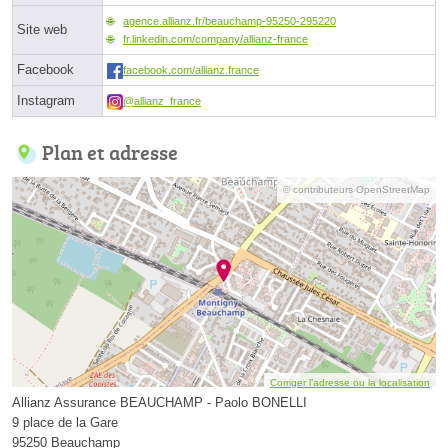
agence.allianz.fr/beauchamp-95250-295220
Site web
fr.linkedin.com/company/allianz-france
Facebook
facebook.com/allianz.france
Instagram
@allianz_france
Plan et adresse
© contributeurs OpenStreetMap
Corriger l’adresse ou la localisation
Allianz Assurance BEAUCHAMP - Paolo BONELLI
9 place de la Gare
95250 Beauchamp