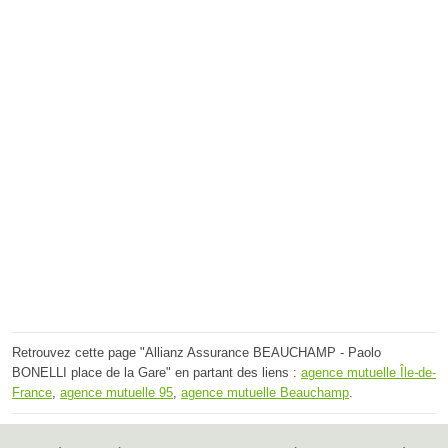
Retrouvez cette page "Allianz Assurance BEAUCHAMP - Paolo
BONELLI place de la Gare" en partant des liens :
agence mutuelle Île-de-
France
,
agence mutuelle 95
,
agence mutuelle Beauchamp
.