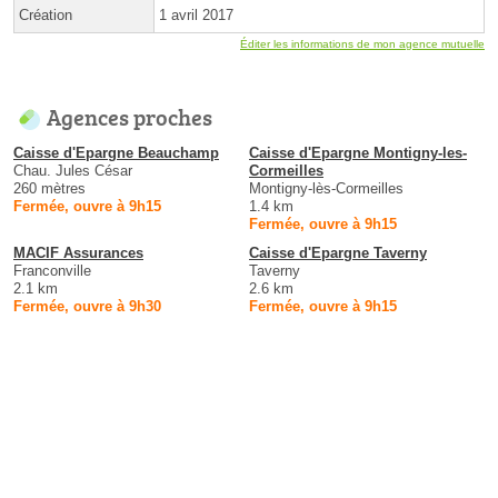
Création
1 avril 2017
Éditer les informations de mon agence mutuelle
Agences proches
Caisse d'Epargne Beauchamp
Caisse d'Epargne Montigny-les-
Chau. Jules César
Cormeilles
260 mètres
Montigny-lès-Cormeilles
Fermée, ouvre à 9h15
1.4 km
Fermée, ouvre à 9h15
MACIF Assurances
Caisse d'Epargne Taverny
Franconville
Taverny
2.1 km
2.6 km
Fermée, ouvre à 9h30
Fermée, ouvre à 9h15