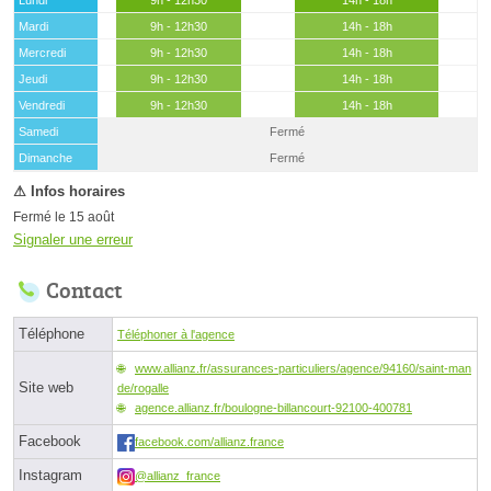
Mardi
9h - 12h30
14h - 18h
Mercredi
9h - 12h30
14h - 18h
Jeudi
9h - 12h30
14h - 18h
Vendredi
9h - 12h30
14h - 18h
Samedi
Fermé
(15 août)
Dimanche
Fermé
Fermé le 15 août
Signaler une erreur
Contact
Téléphone
Téléphoner à l'agence
www.allianz.fr/assurances-particuliers/agence/94160/saint-man
Site web
de/rogalle
agence.allianz.fr/boulogne-billancourt-92100-400781
Facebook
facebook.com/allianz.france
Instagram
@allianz_france