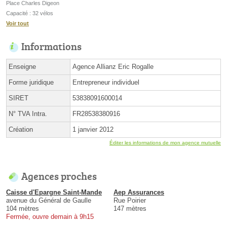
Place Charles Digeon
Capacité : 32 vélos
Voir tout
Informations
Enseigne
Agence Allianz Eric Rogalle
Forme juridique
Entrepreneur individuel
SIRET
53838091600014
N° TVA Intra.
FR28538380916
Création
1 janvier 2012
Éditer les informations de mon agence mutuelle
Agences proches
Caisse d'Epargne Saint-Mande
Aep Assurances
avenue du Général de Gaulle
Rue Poirier
104 mètres
147 mètres
Fermée, ouvre demain à 9h15