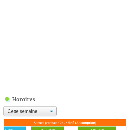
Horaires
Samedi prochain :
Jour férié (Assomption)
Lundi
9h - 12h30
14h - 18h