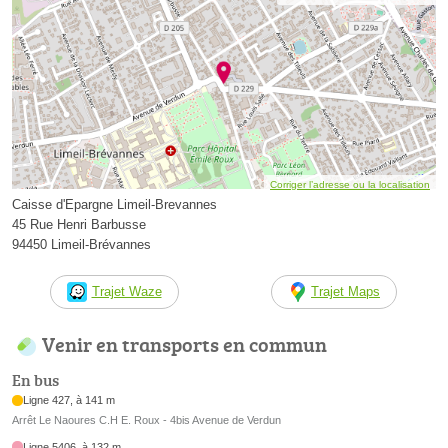
Corriger l’adresse ou la localisation
Caisse d'Epargne Limeil-Brevannes
45 Rue Henri Barbusse
94450 Limeil-Brévannes
Trajet Waze
Trajet Maps
Venir en transports en commun
En bus
Ligne 427, à 141 m
Arrêt Le Naoures C.H E. Roux - 4bis Avenue de Verdun
Ligne 5406, à 132 m