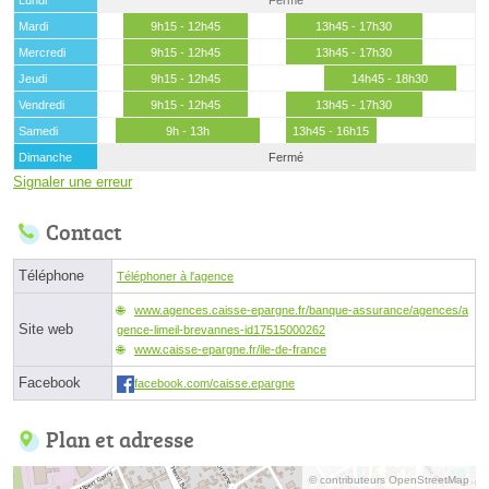
Mardi
9h15 - 12h45
13h45 - 17h30
Mercredi
9h15 - 12h45
13h45 - 17h30
Jeudi
9h15 - 12h45
14h45 - 18h30
Vendredi
9h15 - 12h45
13h45 - 17h30
Samedi
9h - 13h
13h45 - 16h15
Dimanche
Fermé
Signaler une erreur
Contact
Téléphone
Téléphoner à l'agence
www.agences.caisse-epargne.fr/banque-assurance/agences/a
Site web
gence-limeil-brevannes-id17515000262
www.caisse-epargne.fr/ile-de-france
Facebook
facebook.com/caisse.epargne
Plan et adresse
© contributeurs OpenStreetMap