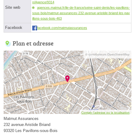
n/Agence/9314
Site web
agences.matmut.fr/ile-de-france/seine-saint-denis/les-pavillons-
sous-bois/matmut-assurances-232-avenue-aristide-briand-les-pav
illons-sous-bois-463
Facebook
facebook.com/matmutassurances
Plan et adresse
© contributeurs OpenStreetMap
Corriger l’adresse ou la localisation
Matmut Assurances
232 avenue Aristide Briand
93320 Les Pavillons-sous-Bois