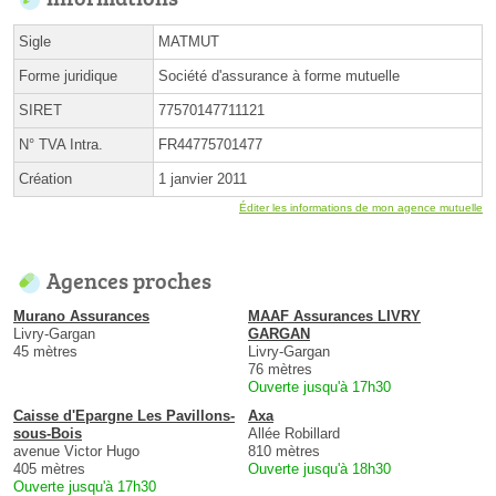
Sigle
MATMUT
Forme juridique
Société d'assurance à forme mutuelle
SIRET
77570147711121
N° TVA Intra.
FR44775701477
Création
1 janvier 2011
Éditer les informations de mon agence mutuelle
Agences proches
Murano Assurances
MAAF Assurances LIVRY
Livry-Gargan
GARGAN
45 mètres
Livry-Gargan
76 mètres
Ouverte jusqu'à 17h30
Caisse d'Epargne Les Pavillons-
Axa
sous-Bois
Allée Robillard
avenue Victor Hugo
810 mètres
405 mètres
Ouverte jusqu'à 18h30
Ouverte jusqu'à 17h30