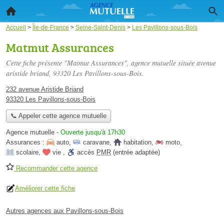
Accueil
>
Île-de-France
>
Seine-Saint-Denis
>
Les Pavillons-sous-Bois
Matmut Assurances
Cette fiche présente "Matmut Assurances", agence mutuelle située
avenue
aristide briand
, 93320 Les Pavillons-sous-Bois.
232 avenue Aristide Briand
93320 Les Pavillons-sous-Bois
📞 Appeler cette agence mutuelle
Agence mutuelle
-
Ouverte jusqu'à 17h30
Assurances :
auto
,
caravane
,
habitation
,
moto
,
scolaire
,
vie
,
accès
PMR
(entrée adaptée)
Recommander cette agence
Améliorer cette fiche
Autres agences aux Pavillons-sous-Bois