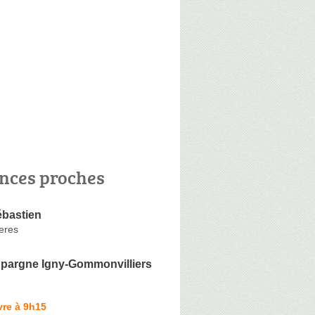
nces proches
bastien
ieres
Epargne Igny-Gommonvilliers
vre à 9h15