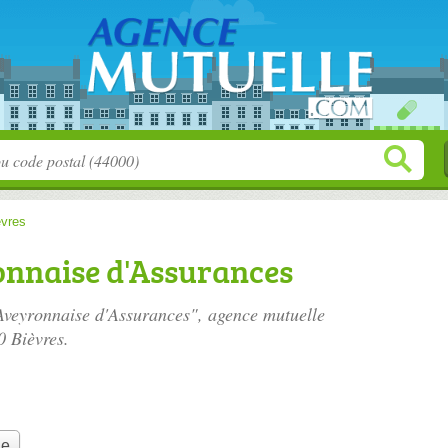
èvres
onnaise d'Assurances
l'Aveyronnaise d'Assurances", agence mutuelle
0 Bièvres.
le