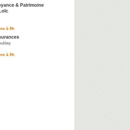
yance & Patrimoine
oïc
re à 8h
surances
coublay
re à 9h