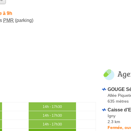
e à 9h
ès
PMR
(parking)
Age
GOUGE Sé
Allée Piquet
635 mètres
14h - 17h30
Caisse d'
Igny
14h - 17h30
2.3 km
14h - 17h30
Fermée, ou