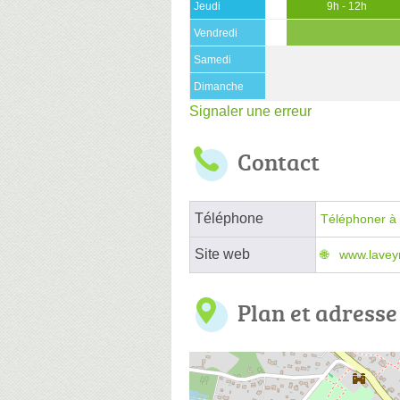
Jeudi
9h - 12h
Vendredi
Samedi
Dimanche
Signaler une erreur
Contact
Téléphone
Téléphoner à 
Site web
www.lavey
Plan et adresse