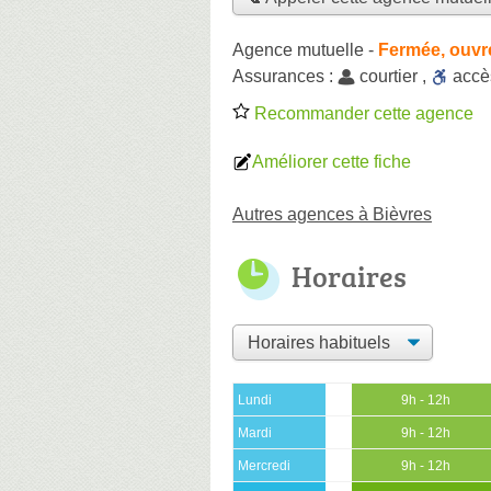
Agence mutuelle
-
Fermée, ouvr
Assurances :
courtier
,
acc
Recommander cette agence
Améliorer cette fiche
Autres agences à Bièvres
Horaires
Lundi
9h - 12h
Mardi
9h - 12h
Mercredi
9h - 12h