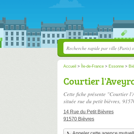
Accueil
>
Île-de-France
>
Essonne
>
Bi
Courtier l'Aveyr
Cette fiche présente "Courtier 
située
rue du petit bièvres
, 9157
14 Rue du Petit Bièvres
91570 Bièvres
📞 Appeler cette agence mutuel