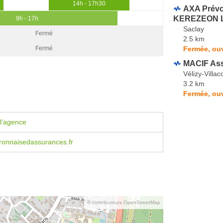
14h - 17h30
AXA Prévo
KEREZEON L
9h - 17h
Saclay
Fermé
2.5 km
Fermée, ouv
Fermé
MACIF As
Vélizy-Villa
3.2 km
Fermée, ouv
l'agence
ronnaisedassurances.fr
© contributeurs OpenStreetMap