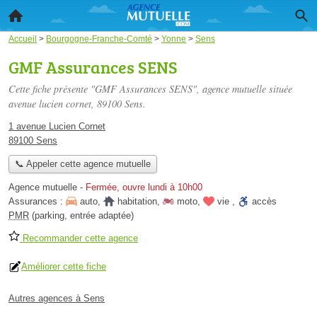
Accueil
>
Bourgogne-Franche-Comté
>
Yonne
>
Sens
GMF Assurances SENS
Cette fiche présente "GMF Assurances SENS", agence mutuelle située
avenue lucien cornet
, 89100 Sens.
1 avenue Lucien Cornet
89100 Sens
📞 Appeler cette agence mutuelle
Agence mutuelle
-
Fermée, ouvre lundi à 10h00
Assurances :
auto
,
habitation
,
moto
,
vie
,
accès
PMR
(parking, entrée adaptée)
Recommander cette agence
Améliorer cette fiche
Autres agences à Sens