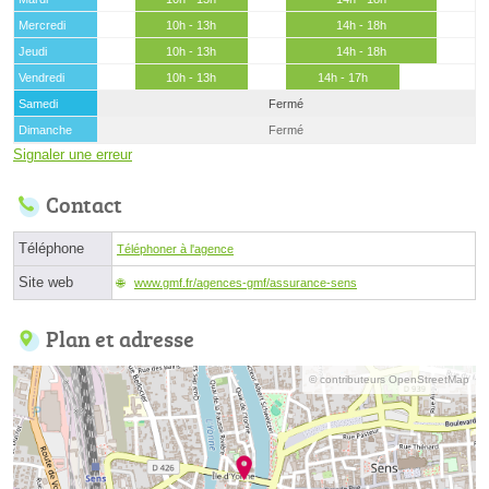
Mercredi
10h - 13h
14h - 18h
Jeudi
10h - 13h
14h - 18h
Vendredi
10h - 13h
14h - 17h
Samedi
Fermé
Dimanche
Fermé
Signaler une erreur
Contact
Téléphone
Téléphoner à l'agence
Site web
www.gmf.fr/agences-gmf/assurance-sens
Plan et adresse
© contributeurs OpenStreetMap