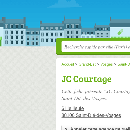
Accueil
>
Grand-Est
>
Vosges
>
Saint-
JC Courtage
Cette fiche présente "JC Courta
Saint-Dié-des-Vosges.
6 Hellieule
88100 Saint-Dié-des-Vosges
📞 Appeler cette agence mutuel