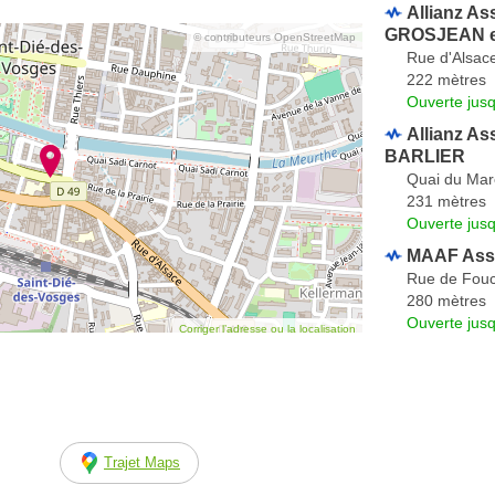
Allianz As
GROSJEAN 
© contributeurs OpenStreetMap
Rue d'Alsac
222 mètres
Ouverte jus
Allianz As
BARLIER
Quai du Mar
231 mètres
Ouverte jus
MAAF Ass
Rue de Fouc
280 mètres
Ouverte jus
Corriger l’adresse ou la localisation
Trajet Maps