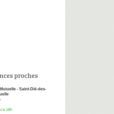
nces proches
utuelle - Saint-Dié-des-
uelle
e
qu'à 18h