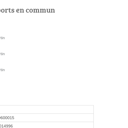
ports en commun
tin
tin
tin
9600015
014996