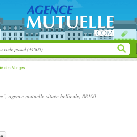
Dié-des-Vosges
ge", agence mutuelle située
hellieule
, 88100
le