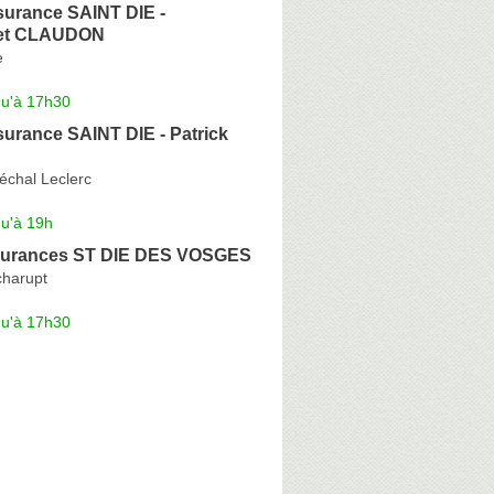
surance SAINT DIE -
et CLAUDON
e
qu'à 17h30
surance SAINT DIE - Patrick
échal Leclerc
qu'à 19h
urances ST DIE DES VOSGES
harupt
qu'à 17h30