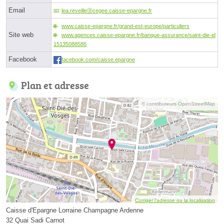
Email
lea.reveilleⓐcegee.caisse-epargne.fr
www.caisse-epargne.fr/grand-est-europe/particuliers
Site web
www.agences.caisse-epargne.fr/banque-assurance/saint-die-id
15135088586
Facebook
facebook.com/caisse.epargne
Plan et adresse
© contributeurs OpenStreetMap
Corriger l’adresse ou la localisation
Caisse d'Epargne Lorraine Champagne Ardenne
32 Quai Sadi Carnot