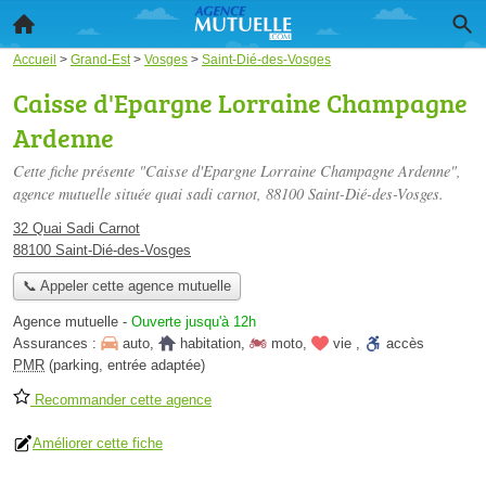
Accueil
>
Grand-Est
>
Vosges
>
Saint-Dié-des-Vosges
Caisse d'Epargne Lorraine Champagne
Ardenne
Cette fiche présente "Caisse d'Epargne Lorraine Champagne Ardenne",
agence mutuelle située
quai sadi carnot
, 88100 Saint-Dié-des-Vosges.
32 Quai Sadi Carnot
88100 Saint-Dié-des-Vosges
📞 Appeler cette agence mutuelle
Agence mutuelle
-
Ouverte jusqu'à 12h
Assurances :
auto
,
habitation
,
moto
,
vie
,
accès
PMR
(parking, entrée adaptée)
Recommander cette agence
Améliorer cette fiche