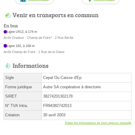
Venir en transports en commun
En bus
Ligne LR12, à 174 m
Arrêt Oradour - Champ de Foire* - 2 Rue Bel Air
Ligne 192, à 158 m
Arrêt Champ de Foire - 1 Rue de la Glane
Informations
Sigle
Cepal Ou Caisse d'Ep
Forme juridique
Autre SA coopérative à directoire
SIRET
38274201302178
N° TVA Intra.
FR94382742013
Création
30 avril 2003
Éditer les informations de mon agence mutuelle