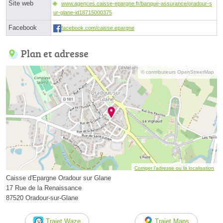
Site web
www.agences.caisse-epargne.fr/banque-assurance/oradour-s
ur-glane-id18715000375
Facebook
facebook.com/caisse.epargne
Plan et adresse
© contributeurs OpenStreetMap
Corriger l’adresse ou la localisation
Caisse d'Epargne Oradour sur Glane
17 Rue de la Renaissance
87520 Oradour-sur-Glane
Trajet Waze
Trajet Maps