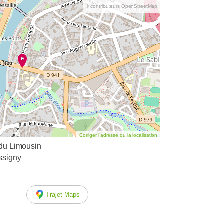
© contributeurs OpenStreetMap
Corriger l’adresse ou la localisation
 du Limousin
ssigny
Trajet Maps