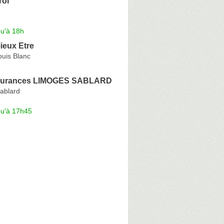
rol
qu'à 18h
ieux Etre
ouis Blanc
urances LIMOGES SABLARD
ablard
qu'à 17h45