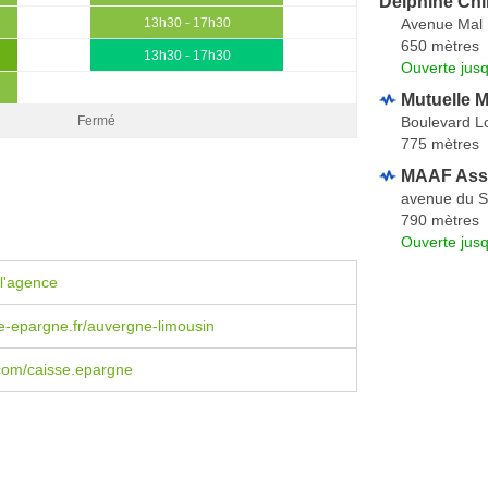
Delphine Chi
Avenue Mal
13h30 - 17h30
650 mètres
13h30 - 17h30
Ouverte jus
Mutuelle M
Boulevard L
Fermé
775 mètres
MAAF Ass
avenue du S
790 mètres
Ouverte jus
l'agence
-epargne.fr/auvergne-limousin
com/caisse.epargne