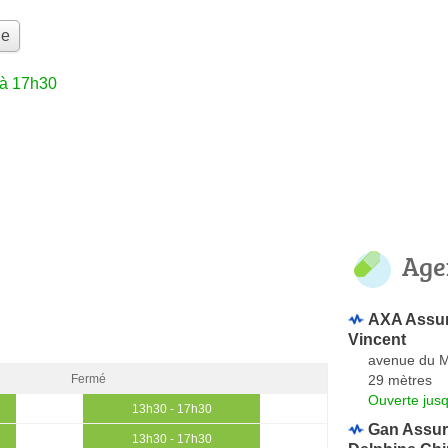
le
'à 17h30
Age
AXA Assu
Vincent
avenue du M
29 mètres
Fermé
Ouverte jus
13h30 - 17h30
Gan Assur
13h30 - 17h30