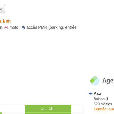
le
e à 9h
on
,
moto
,
accès
PMR
(parking, entrée
Age
Axa
Boisseuil
520 mètres
Fermée, ouv
14h - 18h