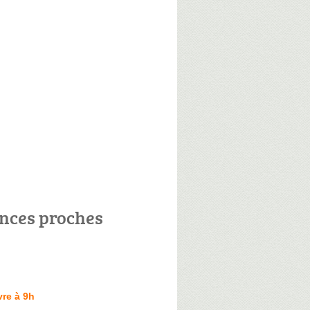
nces proches
re à 9h