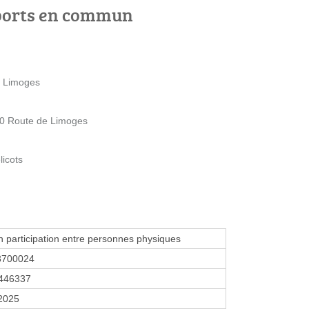
ports en commun
e Limoges
 30 Route de Limoges
licots
n participation entre personnes physiques
3700024
446337
 2025