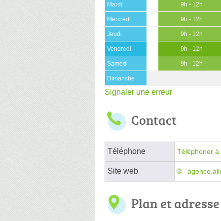
Mardi
9h - 12h
Mercredi
9h - 12h
Jeudi
9h - 12h
Vendredi
9h - 12h
Samedi
9h - 12h
Dimanche
Signaler une erreur
Contact
Téléphone
Téléphoner à 
Site web
agence.all
Plan et adresse