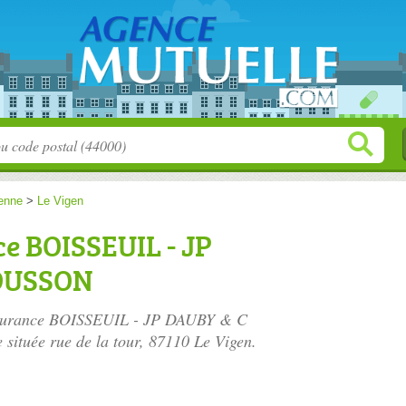
enne
>
Le Vigen
e BOISSEUIL - JP
DUSSON
 Assurance BOISSEUIL - JP DAUBY & C
 située
rue de la tour
, 87110 Le Vigen.