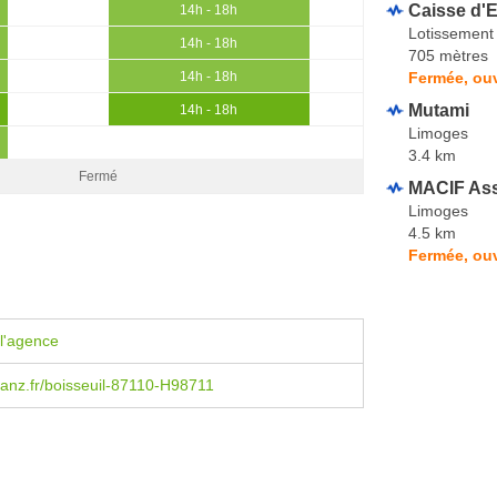
Caisse d'E
14h - 18h
Lotissement
14h - 18h
705 mètres
Fermée, ou
14h - 18h
Mutami
14h - 18h
Limoges
3.4 km
Fermé
MACIF As
Limoges
4.5 km
Fermée, ouv
l'agence
ianz.fr/boisseuil-87110-H98711