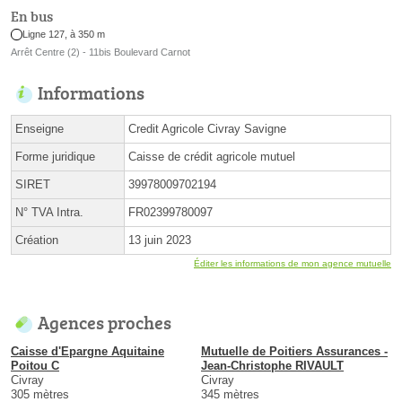
En bus
Ligne 127, à 350 m
Arrêt Centre (2) - 11bis Boulevard Carnot
Informations
Enseigne
Credit Agricole Civray Savigne
Forme juridique
Caisse de crédit agricole mutuel
SIRET
39978009702194
N° TVA Intra.
FR02399780097
Création
13 juin 2023
Éditer les informations de mon agence mutuelle
Agences proches
Caisse d'Epargne Aquitaine
Mutuelle de Poitiers Assurances -
Poitou C
Jean-Christophe RIVAULT
Civray
Civray
305 mètres
345 mètres