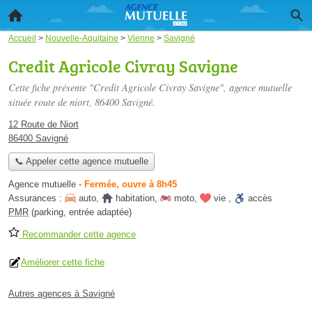
Accueil
>
Nouvelle-Aquitaine
>
Vienne
>
Savigné
Credit Agricole Civray Savigne
Cette fiche présente "Credit Agricole Civray Savigne", agence mutuelle
située
route de niort
, 86400 Savigné.
12 Route de Niort
86400 Savigné
📞 Appeler cette agence mutuelle
Agence mutuelle
-
Fermée, ouvre à 8h45
Assurances :
auto
,
habitation
,
moto
,
vie
,
accès
PMR
(parking, entrée adaptée)
Recommander cette agence
Améliorer cette fiche
Autres agences à Savigné