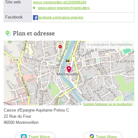
Site web
gence-montmorillon-id13335086186
www.caisse-epargne.fr/particuliers
Facebook
facebook.com/caisse.epargne
Plan et adresse
© contributeurs OpenStreetMap
Corriger l’adresse ou la localisation
Caisse d'Epargne Aquitaine Poitou C
22 Rue du Four
86500 Montmorillon
Trajet Waze
Trajet Maps