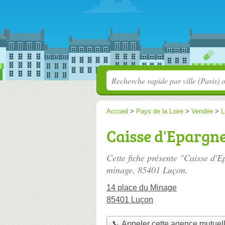
Accueil
>
Pays de la Loire
>
Vendée
>
L
Caisse d'Epargn
Cette fiche présente "Caisse d'
minage
, 85401 Luçon.
14 place du Minage
85401 Luçon
📞 Appeler cette agence mutuel