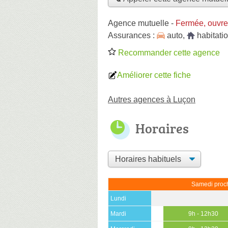
Agence mutuelle
-
Fermée, ouvre
Assurances :
auto
,
habitati
Recommander cette agence
Améliorer cette fiche
Autres agences à Luçon
Horaires
Samedi proch
Lundi
Mardi
9h - 12h30