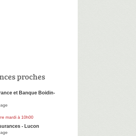
nces proches
ance et Banque Boidin-
nage
re mardi à 10h00
ssurances - Lucon
nage