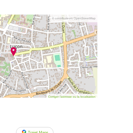
© contributeurs OpenStreetMap
Corriger l’adresse ou la localisation
Trajet Maps