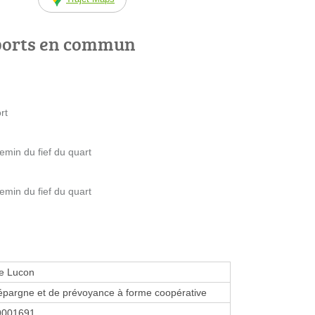
ports en commun
rt
emin du fief du quart
emin du fief du quart
e Lucon
épargne et de prévoyance à forme coopérative
9001691