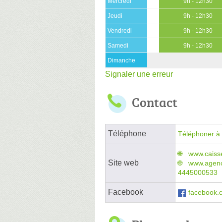
Mercredi
9h - 12h30
Jeudi
9h - 12h30
Vendredi
9h - 12h30
Samedi
9h - 12h30
Dimanche
Signaler une erreur
Contact
Téléphone
Téléphoner à 
www.caisse
Site web
www.agenc
4445000533
Facebook
facebook.