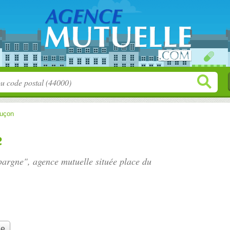
uçon
e
Epargne", agence mutuelle située
place du
le