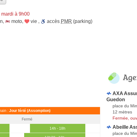
 mardi à 9h00
on
,
moto
,
vie
,
accès
PMR
(parking)
Age
AXA Assur
Guedon
place du Mi
ain :
Jour férié (Assomption)
12 mètres
Fermée, ouv
Fermé
Abeille A
14h - 18h
place du Mi