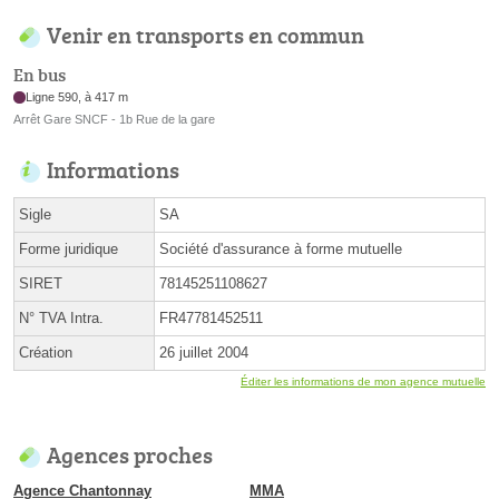
Venir en transports en commun
En bus
Ligne 590, à 417 m
Arrêt Gare SNCF - 1b Rue de la gare
Informations
Sigle
SA
Forme juridique
Société d'assurance à forme mutuelle
SIRET
78145251108627
N° TVA Intra.
FR47781452511
Création
26 juillet 2004
Éditer les informations de mon agence mutuelle
Agences proches
Agence Chantonnay
MMA