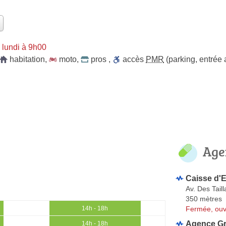
 lundi à 9h00
habitation
,
moto
,
pros
,
accès
PMR
(parking, entrée
Age
Caisse d'
Av. Des Tai
350 mètres
Fermée, ouv
14h - 18h
Agence Gr
14h - 18h