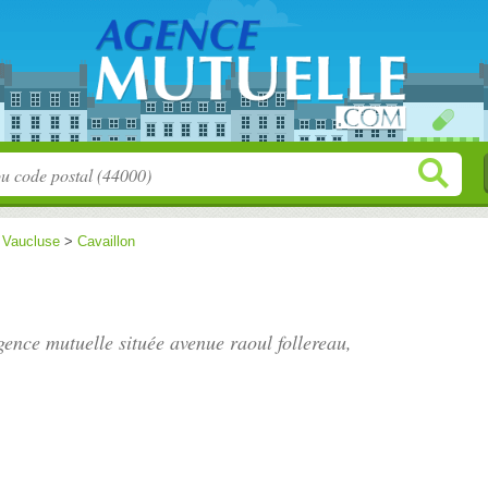
>
Vaucluse
>
Cavaillon
agence mutuelle située
avenue raoul follereau
,