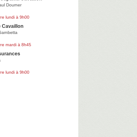
aul Doumer
re lundi à 9h00
 Cavaillon
Gambetta
re mardi à 8h45
surances
a
re lundi à 9h00