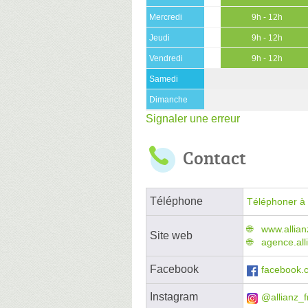
Mercredi
9h - 12h
Jeudi
9h - 12h
Vendredi
9h - 12h
Samedi
Dimanche
Signaler une erreur
Contact
Téléphone
Téléphoner à 
www.allianz
Site web
agence.all
Facebook
facebook.c
Instagram
@allianz_f