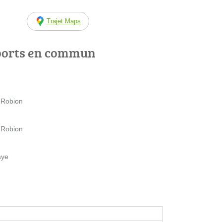
Trajet Maps
ports en commun
 Robion
 Robion
aye