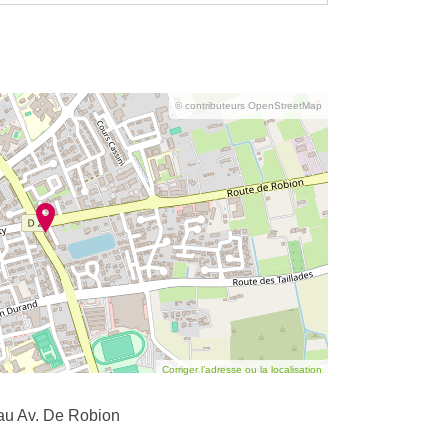
© contributeurs OpenStreetMap
Corriger l’adresse ou la localisation
au Av. De Robion