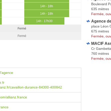
Boulevard P
14h - 18h
635 mètres
Fermée, ouv
14h - 18h
Agence de
14h - 17h30
place Léon 
Fermé
675 mètres
Fermée, ouv
Fermé
MACIF As
Cr Gambett
760 mètres
Fermée, ouv
l'agence
.fr
ianz.fr/cavaillon-durance-84300-400842
om/allianz.france
rance