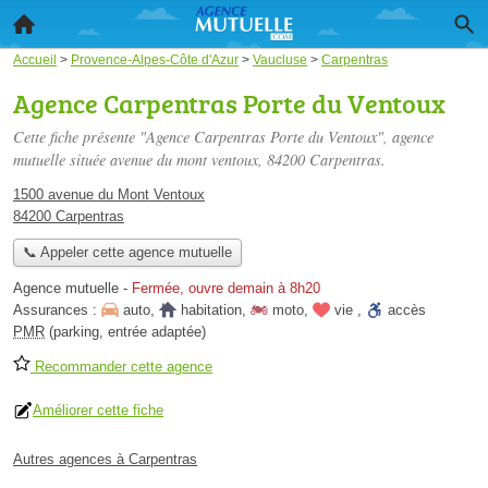
Accueil
>
Provence-Alpes-Côte d'Azur
>
Vaucluse
>
Carpentras
Agence Carpentras Porte du Ventoux
Cette fiche présente "Agence Carpentras Porte du Ventoux", agence
mutuelle située
avenue du mont ventoux
, 84200 Carpentras.
1500 avenue du Mont Ventoux
84200 Carpentras
📞 Appeler cette agence mutuelle
Agence mutuelle
-
Fermée, ouvre demain à 8h20
Assurances :
auto
,
habitation
,
moto
,
vie
,
accès
PMR
(parking, entrée adaptée)
Recommander cette agence
Améliorer cette fiche
Autres agences à Carpentras