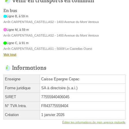
Venir en transports en commun
En bus
Ligne B, à 59 m
Arrêt CARPENTRAS_CASTELLAS2 - 1400 Avenue du Mont Ventoux
Ligne M, à 59 m
Arrêt CARPENTRAS_CASTELLAS2 - 1400 Avenue du Mont Ventoux
Ligne C, à 91 m
Arrêt CARPENTRAS_CASTELLAS1 - 5000f Le Castellas Ouest
Voir tout
Informations
Enseigne
Caisse Epargne Cepac
Forme juridique
SA à directoire (s.a.i.)
SIRET
77555940406045
N° TVA Intra.
FR43775559404
Création
1 janvier 2026
Éditer les informations de mon agence mutuelle