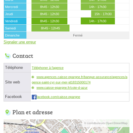
Mercredi
8h45 - 12h30
14h - 17h30
Jeudi
8h45 - 12h30
15h - 17h30
Vendredi
8h45 - 12h30
14h - 17h30
Samedi
8h45 - 12h45
Dimanche
Fermé
Signaler une erreur
Contact
Téléphone
Téléphoner à l'agence
www.agences.caisse-epargne.fr/banque-assurance/agences/a
Site web
gence-saint-cyr-sur-mer-id18315000174
www.caisse-epargne.fr/cote-d-azur
Facebook
facebook.com/caisse.epargne
Plan et adresse
© contributeurs OpenStreetMap