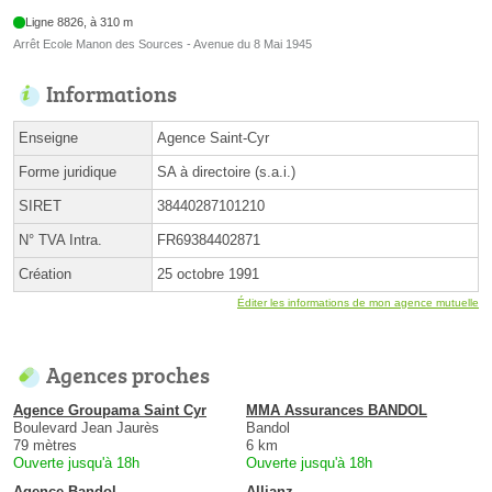
Ligne 8826, à 310 m
Arrêt Ecole Manon des Sources - Avenue du 8 Mai 1945
Informations
Enseigne
Agence Saint-Cyr
Forme juridique
SA à directoire (s.a.i.)
SIRET
38440287101210
N° TVA Intra.
FR69384402871
Création
25 octobre 1991
Éditer les informations de mon agence mutuelle
Agences proches
Agence Groupama Saint Cyr
MMA Assurances BANDOL
Boulevard Jean Jaurès
Bandol
79 mètres
6 km
Ouverte jusqu'à 18h
Ouverte jusqu'à 18h
Agence Bandol
Allianz