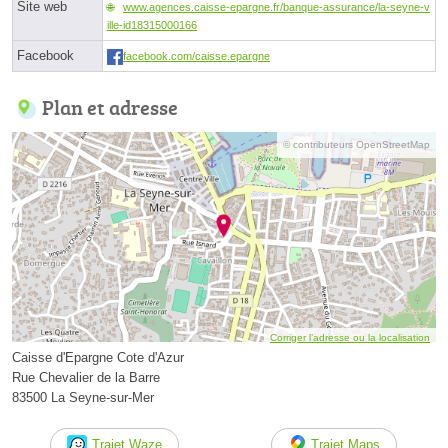
Site web
www.agences.caisse-epargne.fr/banque-assurance/la-seyne-v
ille-id18315000166
Facebook
facebook.com/caisse.epargne
Plan et adresse
© contributeurs OpenStreetMap
Corriger l’adresse ou la localisation
Caisse d'Epargne Cote d'Azur
Rue Chevalier de la Barre
83500 La Seyne-sur-Mer
Trajet Waze
Trajet Maps