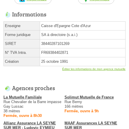
Informations
Enseigne
Caisse d'Epargne Cote d'Azur
Forme juridique
SA à directoire (s.a.i.)
SIRET
38440287101269
N° TVA Intra.
FR69384402871
Création
25 octobre 1991
Éditer les informations de mon agence mutuelle
Agences proches
La Mutuelle Familiale
Solimut Mutuelle de France
Rue Chevalier de la Barre impasse
Rue Berny
Gay Lussac
166 mètres
38 mètres
Fermée, ouvre à 9h
Fermée, ouvre à 8h30
Allianz Assurance LA SEYNE
MAAF Assurances LA SEYNE
SUR MER - Ludovic EYMIEU
SUR MER