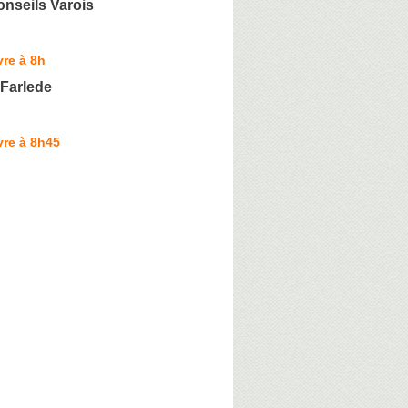
nseils Varois
re à 8h
 Farlede
vre à 8h45