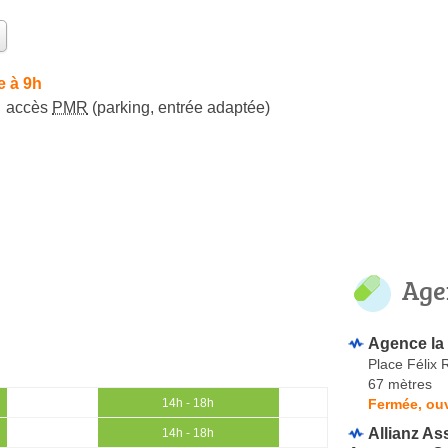
e à 9h
accès
PMR
(parking, entrée adaptée)
Age
Agence la
Place Félix
67 mètres
Fermée, ou
14h - 18h
Allianz A
14h - 18h