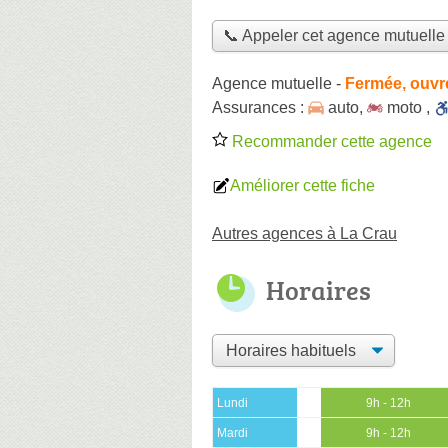
📞 Appeler cet agence mutuelle
Agence mutuelle
-
Fermée, ouvr
Assurances :
auto
,
moto
,
Recommander cette agence
Améliorer cette fiche
Autres agences à La Crau
Horaires
Lundi
9h - 12h
Mardi
9h - 12h