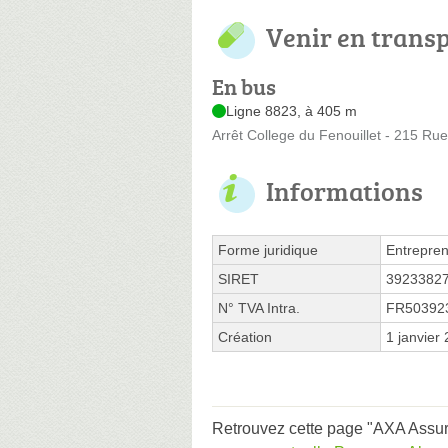
Venir en trans
En bus
Ligne 8823, à 405 m
Arrêt College du Fenouillet - 215 Ru
Informations
Forme juridique
Entrepren
SIRET
3923382
N° TVA Intra.
FR50392
Création
1 janvier
Retrouvez cette page "AXA Assur