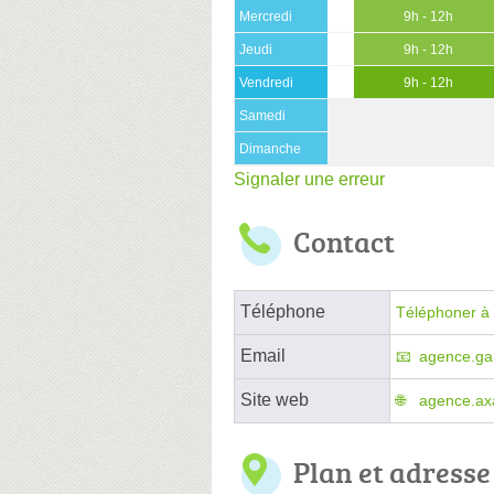
Mercredi
9h - 12h
Jeudi
9h - 12h
Vendredi
9h - 12h
Samedi
Dimanche
Signaler une erreur
Contact
Téléphone
Téléphoner à 
Email
agence.ga
Site web
agence.axa
Plan et adresse