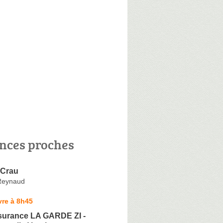
nces proches
 Crau
 Reynaud
vre à 8h45
ssurance LA GARDE ZI -