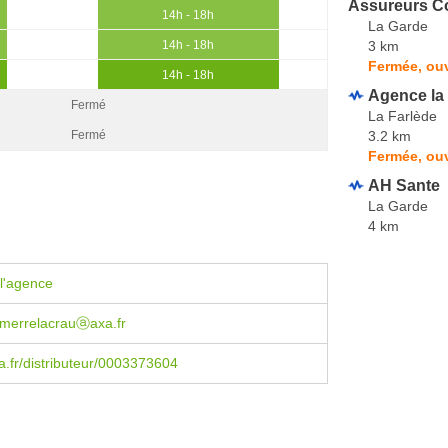
Assureurs Co
14h - 18h
La Garde
3 km
14h - 18h
Fermée, ouv
14h - 18h
Agence la
Fermé
La Farlède
3.2 km
Fermé
Fermée, ou
AH Sante
La Garde
4 km
l'agence
merrelacrauⓐaxa.fr
.fr/distributeur/0003373604