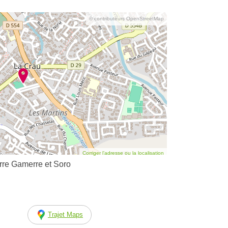
© contributeurs OpenStreetMap
Corriger l’adresse ou la localisation
re Gamerre et Soro
Trajet Maps