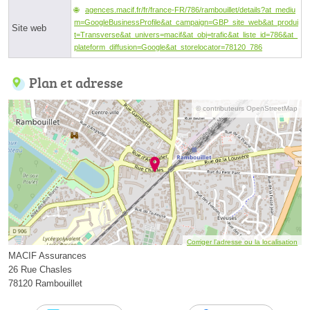
agences.macif.fr/fr/france-FR/786/rambouillet/details?at_mediu
m=GoogleBusinessProfile&at_campaign=GBP_site_web&at_produi
Site web
t=Transverse&at_univers=macif&at_obj=trafic&at_liste_id=786&at_
plateform_diffusion=Google&at_storelocator=78120_786
Plan et adresse
© contributeurs OpenStreetMap
Corriger l’adresse ou la localisation
MACIF Assurances
26 Rue Chasles
78120 Rambouillet