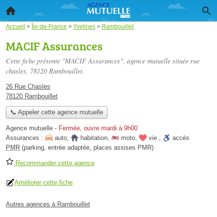
Accueil
>
Île-de-France
>
Yvelines
>
Rambouillet
MACIF Assurances
Cette fiche présente "MACIF Assurances", agence mutuelle située
rue
chasles
, 78120 Rambouillet.
26 Rue Chasles
78120 Rambouillet
📞 Appeler cette agence mutuelle
Agence mutuelle
-
Fermée, ouvre mardi à 9h00
Assurances :
auto
,
habitation
,
moto
,
vie
,
accès
PMR
(parking, entrée adaptée, places assises PMR)
Recommander cette agence
Améliorer cette fiche
Autres agences à Rambouillet