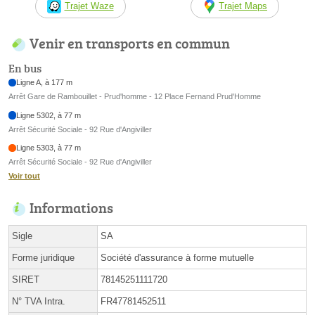
Trajet Waze
Trajet Maps
Venir en transports en commun
En bus
Ligne A, à 177 m
Arrêt Gare de Rambouillet - Prud'homme - 12 Place Fernand Prud'Homme
Ligne 5302, à 77 m
Arrêt Sécurité Sociale - 92 Rue d'Angiviller
Ligne 5303, à 77 m
Arrêt Sécurité Sociale - 92 Rue d'Angiviller
Voir tout
Informations
Sigle
SA
Forme juridique
Société d'assurance à forme mutuelle
SIRET
78145251111720
N° TVA Intra.
FR47781452511