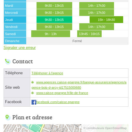
Mardi
9h30 - 13h15
14h - 17h30
Mercredi
9h30 - 13h15
14h - 17h30
Jeudi
9h30 - 13h15
15h - 18h30
Vendredi
9h30 - 13h15
14h - 17h30
Samedi
9h - 13h
13h45 - 16h15
Dimanche
Fermé
Signaler une erreur
Contact
Téléphone
Téléphoner à l'agence
www.agences.caisse-epargne.fr/banque-assurance/agences/a
Site web
gence-bois-d-arcy-id17515000680
www.caisse-epargne.fr/ile-de-france
Facebook
facebook.com/caisse.epargne
Plan et adresse
© contributeurs OpenStreetMap