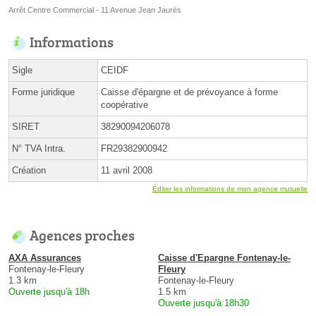
Arrêt Centre Commercial - 11 Avenue Jean Jaurès
Informations
Sigle
CEIDF
Forme juridique
Caisse d'épargne et de prévoyance à forme
coopérative
SIRET
38290094206078
N° TVA Intra.
FR29382900942
Création
11 avril 2008
Éditer les informations de mon agence mutuelle
Agences proches
AXA Assurances
Caisse d'Epargne Fontenay-le-
Fontenay-le-Fleury
Fleury
1.3 km
Fontenay-le-Fleury
Ouverte jusqu'à 18h
1.5 km
Ouverte jusqu'à 18h30