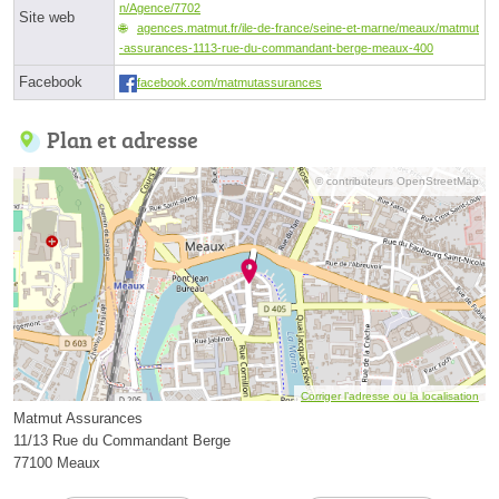
n/Agence/7702
Site web
agences.matmut.fr/ile-de-france/seine-et-marne/meaux/matmut
-assurances-1113-rue-du-commandant-berge-meaux-400
Facebook
facebook.com/matmutassurances
Plan et adresse
© contributeurs OpenStreetMap
Corriger l’adresse ou la localisation
Matmut Assurances
11/13 Rue du Commandant Berge
77100 Meaux