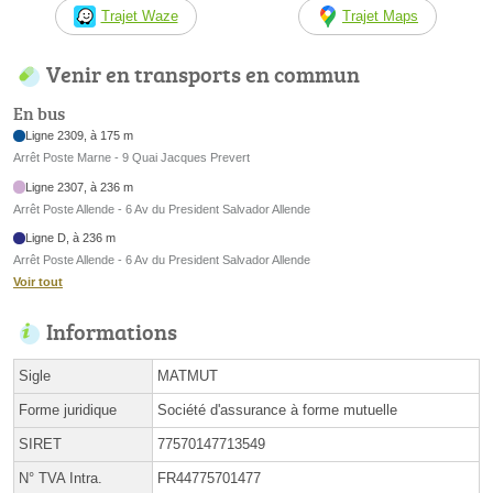
Trajet Waze
Trajet Maps
Venir en transports en commun
En bus
Ligne 2309, à 175 m
Arrêt Poste Marne - 9 Quai Jacques Prevert
Ligne 2307, à 236 m
Arrêt Poste Allende - 6 Av du President Salvador Allende
Ligne D, à 236 m
Arrêt Poste Allende - 6 Av du President Salvador Allende
Voir tout
Informations
Sigle
MATMUT
Forme juridique
Société d'assurance à forme mutuelle
SIRET
77570147713549
N° TVA Intra.
FR44775701477