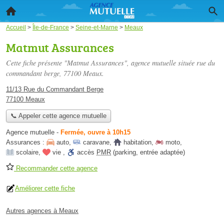
Accueil
>
Île-de-France
>
Seine-et-Marne
>
Meaux
Matmut Assurances
Cette fiche présente "Matmut Assurances", agence mutuelle située
rue du
commandant berge
, 77100 Meaux.
11/13 Rue du Commandant Berge
77100 Meaux
📞 Appeler cette agence mutuelle
Agence mutuelle
-
Fermée, ouvre à 10h15
Assurances :
auto
,
caravane
,
habitation
,
moto
,
scolaire
,
vie
,
accès
PMR
(parking, entrée adaptée)
Recommander cette agence
Améliorer cette fiche
Autres agences à Meaux