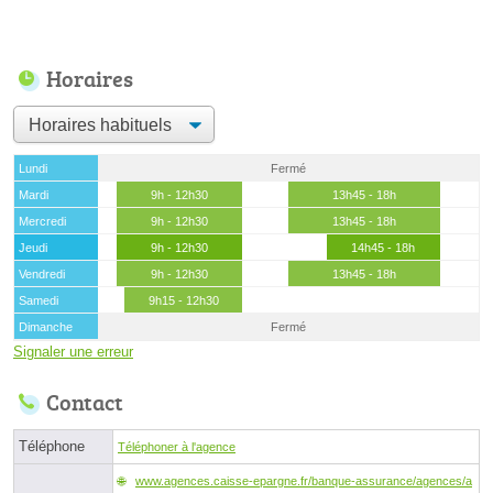
Horaires
Lundi
Fermé
Mardi
9h - 12h30
13h45 - 18h
Mercredi
9h - 12h30
13h45 - 18h
Jeudi
9h - 12h30
14h45 - 18h
Vendredi
9h - 12h30
13h45 - 18h
Samedi
9h15 - 12h30
Dimanche
Fermé
Signaler une erreur
Contact
Téléphone
Téléphoner à l'agence
www.agences.caisse-epargne.fr/banque-assurance/agences/a