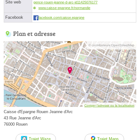
Site web
gence-rouen-jeanne-d-arc-id11425076177
www.caisse-epargne.fr/normandie
Facebook
facebook.com/caisse.epargne
Plan et adresse
© contributeurs OpenStreetMap
Corriger l’adresse ou la localisation
Caisse d'Epargne Rouen Jeanne d'Arc
43 Rue Jeanne d'Arc
76000 Rouen
Trajet Waze
Trajet Maps