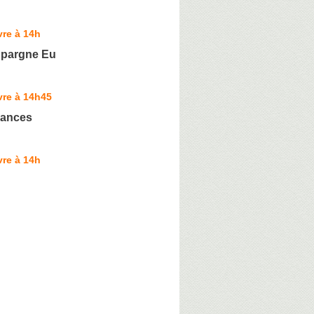
re à 14h
Epargne Eu
vre à 14h45
rances
re à 14h