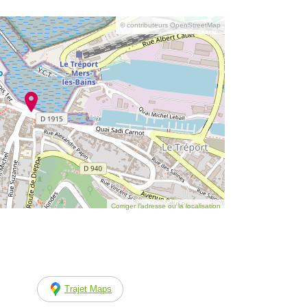
© contributeurs OpenStreetMap
Corriger l’adresse ou la localisation
Trajet Maps