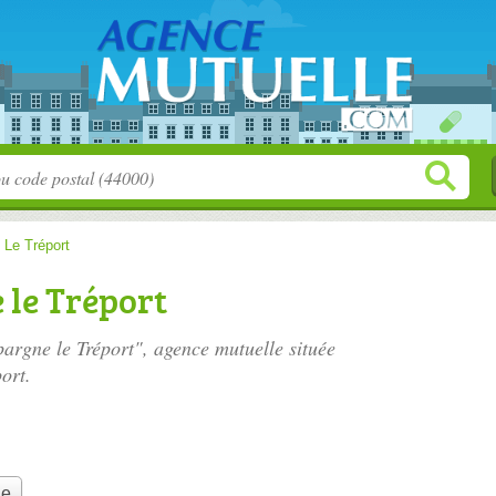
>
Le Tréport
 le Tréport
pargne le Tréport", agence mutuelle située
ort.
le