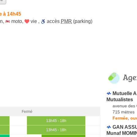
e à 14h45
on
,
moto
,
vie
,
accès
PMR
(parking)
Age
Mutuelle A
Mutualistes
avenue des
715 mètres
Fermé
Fermée, ouv
13h45 - 18h
GAN ASSU
13h45 - 18h
Munaf MOMI