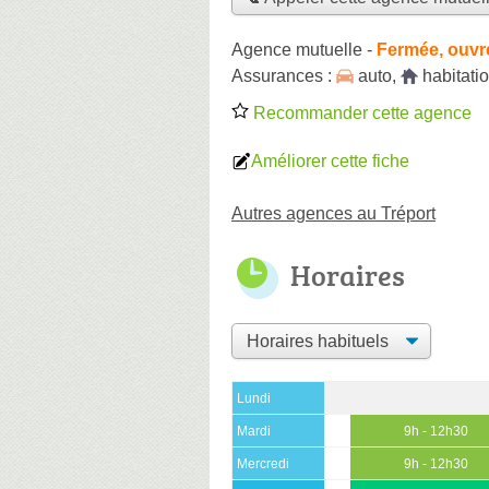
Agence mutuelle
-
Fermée, ouvr
Assurances :
auto
,
habitati
Recommander cette agence
Améliorer cette fiche
Autres agences au Tréport
Horaires
Lundi
Mardi
9h - 12h30
Mercredi
9h - 12h30