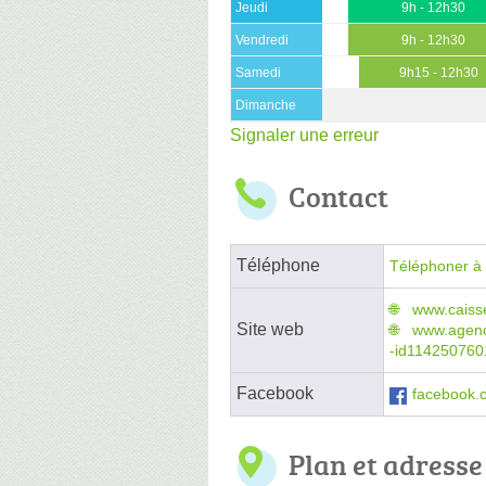
Jeudi
9h - 12h30
Vendredi
9h - 12h30
Samedi
9h15 - 12h30
Dimanche
Signaler une erreur
Contact
Téléphone
Téléphoner à 
www.caisse
Site web
www.agence
-id114250760
Facebook
facebook.
Plan et adresse