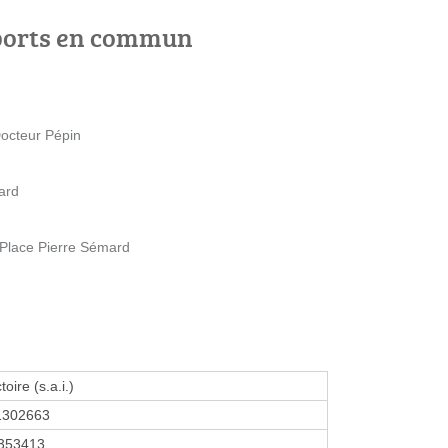
ports en commun
Docteur Pépin
ard
Place Pierre Sémard
toire (s.a.i.)
1302663
353413