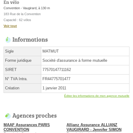
En vélo
Convention - Vaugirard, à 130 m
183 Rue de la Convention
Capacité : 62 vélos
Voir tout
Informations
Sigle
MATMUT
Forme juridique
Société d'assurance à forme mutuelle
SIRET
77570147711162
N° TVA Intra.
FR44775701477
Création
1 janvier 2011
Éditer les informations de mon agence mutuelle
Agences proches
MAAF Assurances PARIS
Allianz Assurance ALLIANZ
CONVENTION
VAUGIRARD - Jennifer SIMON