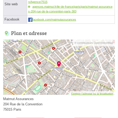
n/Agence/7515
Site web
agences.matmut.fr/ile-de-france/paris/paris/matmut-assurance
s-204-rue-de-la-convention-paris-383
Facebook
facebook.com/matmutassurances
Plan et adresse
© contributeurs OpenStreetMap
Corriger l’adresse ou la localisation
Matmut Assurances
204 Rue de la Convention
75015 Paris