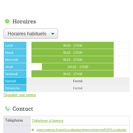
Horaires
Lundi
9h15 - 17h30
Mardi
9h15 - 17h30
Mercredi
9h15 - 17h30
Jeudi
10h15 - 17h30
Vendredi
9h15 - 17h30
Samedi
Fermé
Dimanche
Fermé
Signaler une erreur
Contact
Téléphone
Téléphoner à l'agence
www.matmut.fr/app/LocalisationAgenceInternetRSP/Localisatio