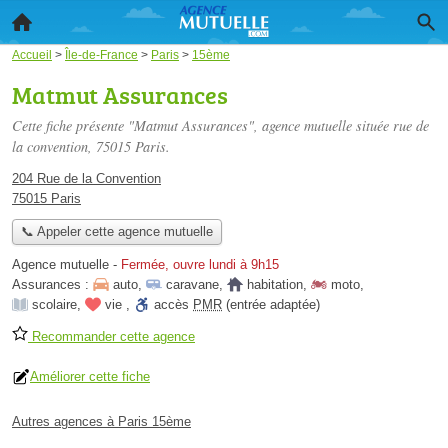
Accueil
>
Île-de-France
>
Paris
>
15ème
Matmut Assurances
Cette fiche présente "Matmut Assurances", agence mutuelle située
rue de
la convention
, 75015 Paris.
204 Rue de la Convention
75015 Paris
📞 Appeler cette agence mutuelle
Agence mutuelle
-
Fermée, ouvre lundi à 9h15
Assurances :
auto
,
caravane
,
habitation
,
moto
,
scolaire
,
vie
,
accès
PMR
(entrée adaptée)
Recommander cette agence
Améliorer cette fiche
Autres agences à Paris 15ème