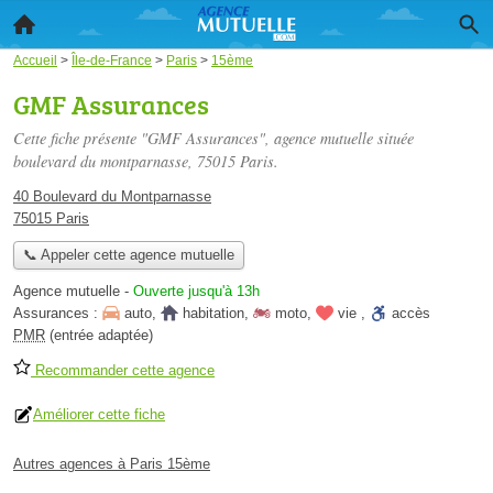
Accueil
>
Île-de-France
>
Paris
>
15ème
GMF Assurances
Cette fiche présente "GMF Assurances", agence mutuelle située
boulevard du montparnasse
, 75015 Paris.
40 Boulevard du Montparnasse
75015 Paris
📞 Appeler cette agence mutuelle
Agence mutuelle
-
Ouverte jusqu'à 13h
Assurances :
auto
,
habitation
,
moto
,
vie
,
accès
PMR
(entrée adaptée)
Recommander cette agence
Améliorer cette fiche
Autres agences à Paris 15ème