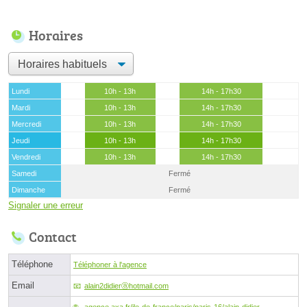
Horaires
Lundi
10h - 13h
14h - 17h30
Mardi
10h - 13h
14h - 17h30
Mercredi
10h - 13h
14h - 17h30
Jeudi
10h - 13h
14h - 17h30
Vendredi
10h - 13h
14h - 17h30
Samedi
Fermé
Dimanche
Fermé
Signaler une erreur
Contact
Téléphone
Téléphoner à l'agence
Email
alain2didierⓐhotmail.com
agence.axa.fr/ile-de-france/paris/paris-16/alain-didier