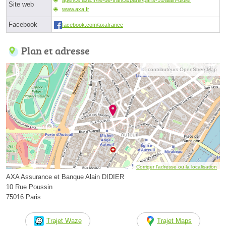
Site web
www.axa.fr
Facebook
facebook.com/axafrance
Plan et adresse
© contributeurs OpenStreetMap
Corriger l’adresse ou la localisation
AXA Assurance et Banque Alain DIDIER
10 Rue Poussin
75016 Paris
Trajet Waze
Trajet Maps