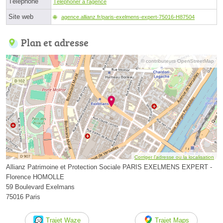
Téléphone
Téléphoner à l'agence
Site web
agence.allianz.fr/paris-exelmens-expert-75016-H87504
Plan et adresse
© contributeurs OpenStreetMap
Corriger l’adresse ou la localisation
Allianz Patrimoine et Protection Sociale PARIS EXELMENS EXPERT -
Florence HOMOLLE
59 Boulevard Exelmans
75016 Paris
Trajet Waze
Trajet Maps