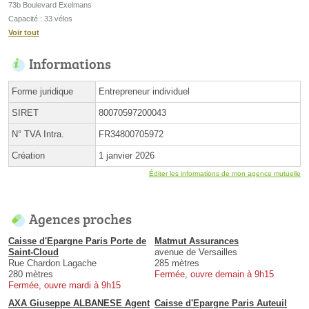
73b Boulevard Exelmans
Capacité : 33 vélos
Voir tout
Informations
Forme juridique
Entrepreneur individuel
SIRET
80070597200043
N° TVA Intra.
FR34800705972
Création
1 janvier 2026
Éditer les informations de mon agence mutuelle
Agences proches
Caisse d'Epargne Paris Porte de
Matmut Assurances
Saint-Cloud
avenue de Versailles
Rue Chardon Lagache
285 mètres
280 mètres
Fermée, ouvre demain à 9h15
Fermée, ouvre mardi à 9h15
AXA Giuseppe ALBANESE Agent
Caisse d'Epargne Paris Auteuil