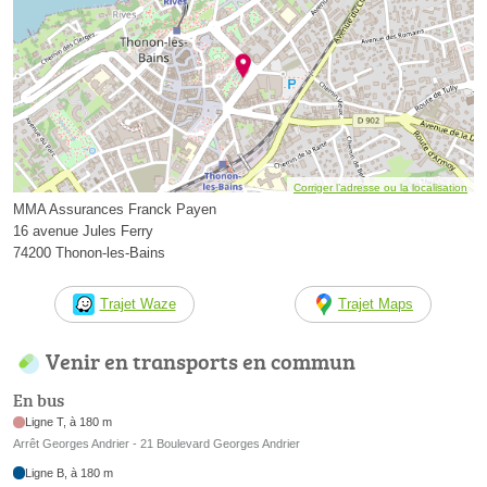
Corriger l’adresse ou la localisation
MMA Assurances Franck Payen
16 avenue Jules Ferry
74200 Thonon-les-Bains
Trajet Waze
Trajet Maps
Venir en transports en commun
En bus
Ligne T, à 180 m
Arrêt Georges Andrier - 21 Boulevard Georges Andrier
Ligne B, à 180 m