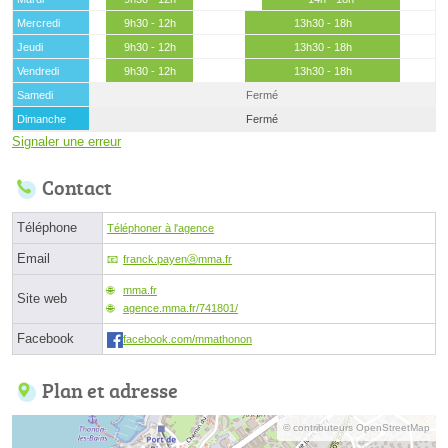
Mercredi
9h30 - 12h
13h30 - 18h
Jeudi
9h30 - 12h
13h30 - 18h
Vendredi
9h30 - 12h
13h30 - 18h
Samedi
Fermé
Dimanche
Fermé
Signaler une erreur
Contact
Téléphone
Téléphoner à l'agence
Email
franck.payenⓐmma.fr
mma.fr
Site web
agence.mma.fr/741801/
Facebook
facebook.com/mmathonon
Plan et adresse
© contributeurs OpenStreetMap