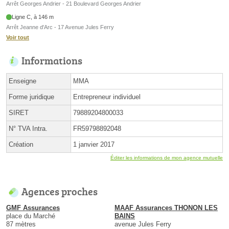
Arrêt Georges Andrier - 21 Boulevard Georges Andrier
Ligne C, à 146 m
Arrêt Jeanne d'Arc - 17 Avenue Jules Ferry
Voir tout
Informations
Enseigne
MMA
Forme juridique
Entrepreneur individuel
SIRET
79889204800033
N° TVA Intra.
FR59798892048
Création
1 janvier 2017
Éditer les informations de mon agence mutuelle
Agences proches
GMF Assurances
MAAF Assurances THONON LES
place du Marché
BAINS
87 mètres
avenue Jules Ferry