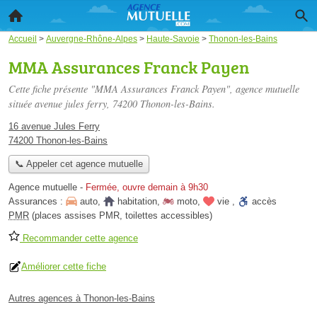
Accueil
>
Auvergne-Rhône-Alpes
>
Haute-Savoie
>
Thonon-les-Bains
MMA Assurances Franck Payen
Cette fiche présente "MMA Assurances Franck Payen", agence mutuelle
située
avenue jules ferry
, 74200 Thonon-les-Bains.
16 avenue Jules Ferry
74200 Thonon-les-Bains
📞 Appeler cet agence mutuelle
Agence mutuelle
-
Fermée, ouvre demain à 9h30
Assurances :
auto
,
habitation
,
moto
,
vie
,
accès
PMR
(places assises PMR, toilettes accessibles)
Recommander cette agence
Améliorer cette fiche
Autres agences à Thonon-les-Bains