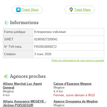
Trajet Waze
Trajet Maps
Informations
Forme juridique
Entrepreneur individuel
SIRET
81905827200041
N° TVA Intra.
FR25819058272
Création
3 mars 2026
Éditer les informations de mon agence mutuelle
Agences proches
Allianz Marchal Luc Agent
Caisse d'Epargne Megeve
General
Megève
Megève
4.4 km
4 km
Fermée, ouvre demain à 9h15
Allianz Assurance MEGEVE -
Agence Groupama de Megève
Jérôme PUISSEGUR
Megève