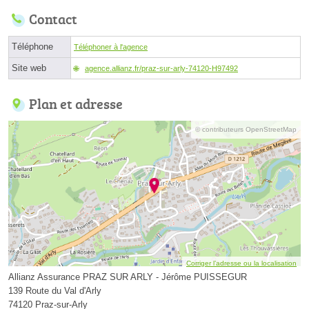
Contact
Téléphone
Téléphoner à l'agence
Site web
agence.allianz.fr/praz-sur-arly-74120-H97492
Plan et adresse
© contributeurs OpenStreetMap
Corriger l’adresse ou la localisation
Allianz Assurance PRAZ SUR ARLY - Jérôme PUISSEGUR
139 Route du Val d'Arly
74120 Praz-sur-Arly