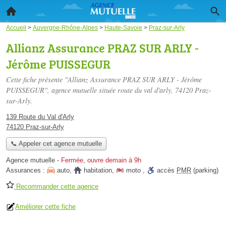
Accueil
>
Auvergne-Rhône-Alpes
>
Haute-Savoie
>
Praz-sur-Arly
Allianz Assurance PRAZ SUR ARLY -
Jérôme PUISSEGUR
Cette fiche présente "Allianz Assurance PRAZ SUR ARLY - Jérôme
PUISSEGUR", agence mutuelle située
route du val d'arly
, 74120 Praz-
sur-Arly.
139 Route du Val d'Arly
74120 Praz-sur-Arly
📞 Appeler cet agence mutuelle
Agence mutuelle
-
Fermée, ouvre demain à 9h
Assurances :
auto
,
habitation
,
moto
,
accès
PMR
(parking)
Recommander cette agence
Améliorer cette fiche