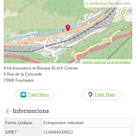
© contributeurs OpenStreetMap
Corriger l’adresse ou la localisation
AXA Assurance et Banque BLAIX Corinne
9 Rue de la Concorde
73500 Fourneaux
Trajet Waze
Trajet Maps
Informations
Forme juridique
Entrepreneur individuel
SIRET
51266845000012