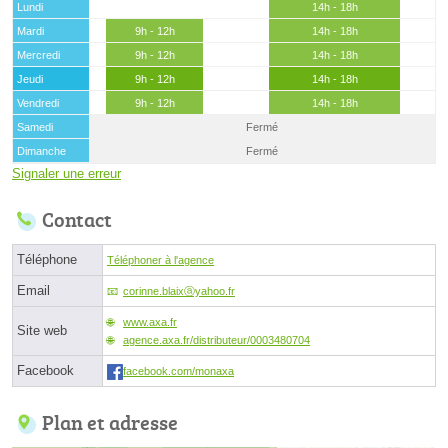
Lundi
14h - 18h
Mardi
9h - 12h
14h - 18h
Mercredi
9h - 12h
14h - 18h
Jeudi
9h - 12h
14h - 18h
Vendredi
9h - 12h
14h - 18h
Samedi
Fermé
Dimanche
Fermé
Signaler une erreur
Contact
Téléphone
Téléphoner à l'agence
Email
corinne.blaixⓐyahoo.fr
www.axa.fr
Site web
agence.axa.fr/distributeur/0003480704
Facebook
facebook.com/monaxa
Plan et adresse