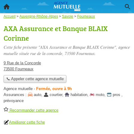
Accueil
>
Auvergne-Rhône-Alpes
>
Savoie
>
Fourneaux
AXA Assurance et Banque BLAIX
Corinne
Cette fiche présente "AXA Assurance et Banque BLAIX Corinne", agence
mutuelle située
rue de la concorde
, 73500 Fourneaux.
9 Rue de la Concorde
73500 Fourneaux
📞 Appeler cette agence mutuelle
Agence mutuelle
-
Fermée, ouvre à 9h
Assurances :
auto
,
courtier
,
habitation
,
moto
,
pros
,
prévoyance
Recommander cette agence
Améliorer cette fiche