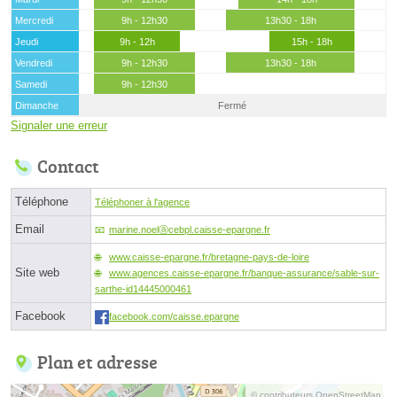
Mercredi
9h - 12h30
13h30 - 18h
Jeudi
9h - 12h
15h - 18h
Vendredi
9h - 12h30
13h30 - 18h
Samedi
9h - 12h30
Dimanche
Fermé
Signaler une erreur
Contact
Téléphone
Téléphoner à l'agence
Email
marine.noelⓐcebpl.caisse-epargne.fr
www.caisse-epargne.fr/bretagne-pays-de-loire
Site web
www.agences.caisse-epargne.fr/banque-assurance/sable-sur-
sarthe-id14445000461
Facebook
facebook.com/caisse.epargne
Plan et adresse
© contributeurs OpenStreetMap