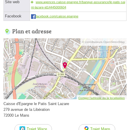
Site web
www.agences.caisse-epargne.fr/banque-assurance/le-patis-sai
nt-lazare-id14445000604
Facebook
facebook.com/caisse.epargne
Plan et adresse
© contributeurs OpenStreetMap
Corriger l’adresse ou la localisation
Caisse d'Epargne le Patis Saint Lazare
279 avenue de la Libération
72000 Le Mans
Trajet Waze
Trajet Maps