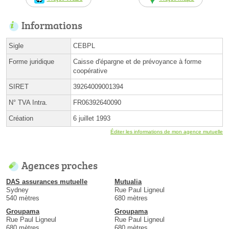
Informations
Sigle
CEBPL
Forme juridique
Caisse d'épargne et de prévoyance à forme
coopérative
SIRET
39264009001394
N° TVA Intra.
FR06392640090
Création
6 juillet 1993
Éditer les informations de mon agence mutuelle
Agences proches
DAS assurances mutuelle
Mutualia
Sydney
Rue Paul Ligneul
540 mètres
680 mètres
Groupama
Groupama
Rue Paul Ligneul
Rue Paul Ligneul
680 mètres
680 mètres