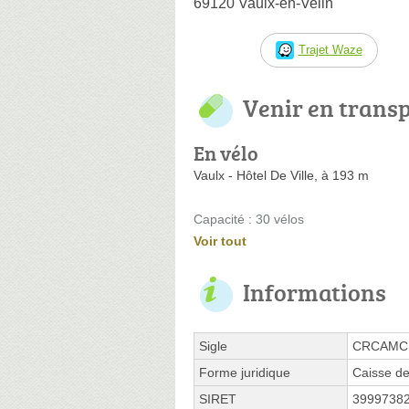
69120 Vaulx-en-Velin
Trajet Waze
Venir en trans
En vélo
Vaulx - Hôtel De Ville, à 193 m
Capacité : 30 vélos
Voir tout
Informations
Sigle
CRCAMC
Forme juridique
Caisse de
SIRET
3999738