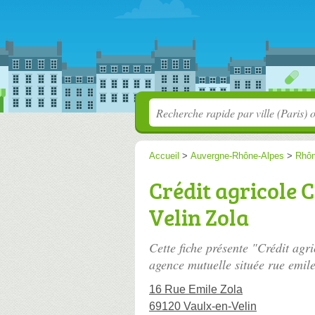
Accueil
>
Auvergne-Rhône-Alpes
>
Rhô
Crédit agricole 
Velin Zola
Cette fiche présente "Crédit agr
agence mutuelle située
rue emile
16 Rue Emile Zola
69120 Vaulx-en-Velin