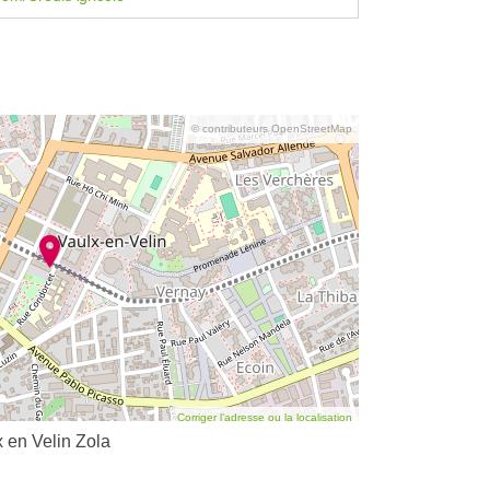
© contributeurs OpenStreetMap
Corriger l’adresse ou la localisation
x en Velin Zola