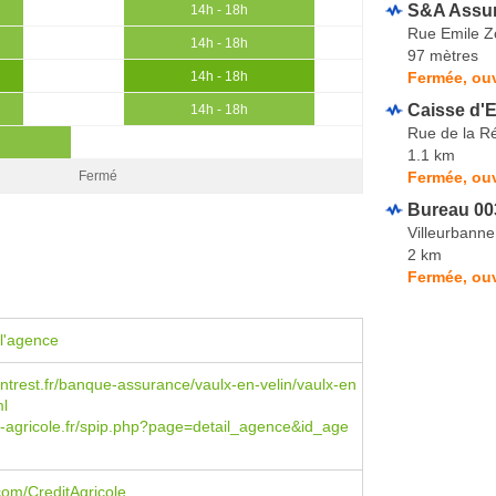
S&A Assu
14h - 18h
Rue Emile Z
14h - 18h
97 mètres
Fermée, ouv
14h - 18h
Caisse d'E
14h - 18h
Rue de la R
1.1 km
Fermée, ou
Fermé
Bureau 00
Villeurbanne
2 km
Fermée, ou
l'agence
trest.fr/banque-assurance/vaulx-en-velin/vaulx-en
ml
-agricole.fr/spip.php?page=detail_agence&id_age
om/CreditAgricole