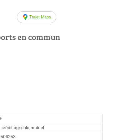
Trajet Maps
ports en commun
E
 crédit agricole mutuel
2506253