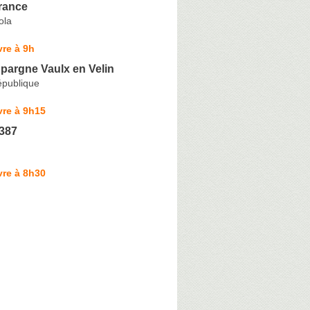
rance
ola
re à 9h
pargne Vaulx en Velin
épublique
vre à 9h15
387
vre à 8h30