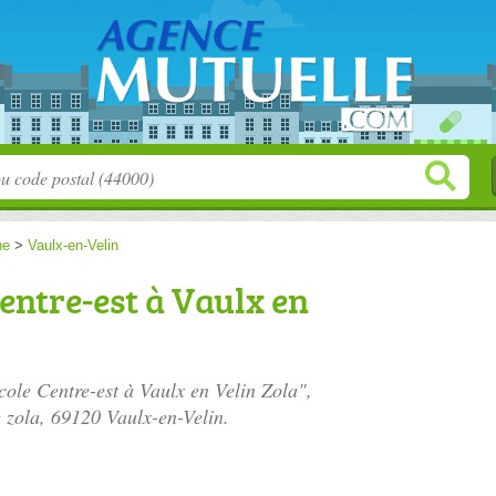
ne
>
Vaulx-en-Velin
Centre-est à Vaulx en
icole Centre-est à Vaulx en Velin Zola",
 zola
, 69120 Vaulx-en-Velin.