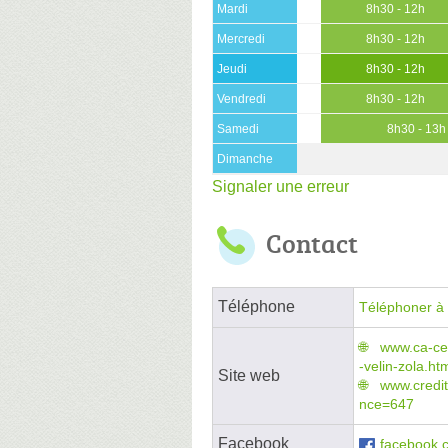
Mardi
8h30 - 12h
Mercredi
8h30 - 12h
Jeudi
8h30 - 12h
Vendredi
8h30 - 12h
Samedi
8h30 - 13h
Dimanche
Signaler une erreur
Contact
Téléphone
Téléphoner à 
www.ca-cen
-velin-zola.ht
Site web
www.credit
nce=647
Facebook
facebook.c