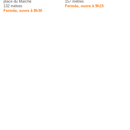
place du Marché
157 mètres
132 mètres
Fermée, ouvre à 9h15
Fermée, ouvre à 8h30