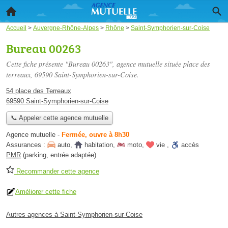
Accueil
>
Auvergne-Rhône-Alpes
>
Rhône
>
Saint-Symphorien-sur-Coise
Bureau 00263
Cette fiche présente "Bureau 00263", agence mutuelle située
place des
terreaux
, 69590 Saint-Symphorien-sur-Coise.
54 place des Terreaux
69590 Saint-Symphorien-sur-Coise
📞 Appeler cette agence mutuelle
Agence mutuelle
-
Fermée, ouvre à 8h30
Assurances :
auto
,
habitation
,
moto
,
vie
,
accès
PMR
(parking, entrée adaptée)
Recommander cette agence
Améliorer cette fiche
Autres agences à Saint-Symphorien-sur-Coise