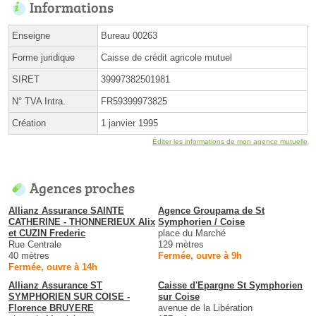
Informations
Enseigne
Bureau 00263
Forme juridique
Caisse de crédit agricole mutuel
SIRET
39997382501981
N° TVA Intra.
FR59399973825
Création
1 janvier 1995
Éditer les informations de mon agence mutuelle
Agences proches
Allianz Assurance SAINTE
Agence Groupama de St
CATHERINE - THONNERIEUX Alix
Symphorien / Coise
et CUZIN Frederic
place du Marché
Rue Centrale
129 mètres
40 mètres
Fermée, ouvre à 9h
Fermée, ouvre à 14h
Allianz Assurance ST
Caisse d'Epargne St Symphorien
SYMPHORIEN SUR COISE -
sur Coise
Florence BRUYERE
avenue de la Libération