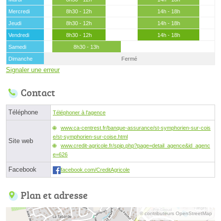
Mercredi
8h30 - 12h
14h - 18h
Jeudi
8h30 - 12h
14h - 18h
Vendredi
8h30 - 12h
14h - 18h
Samedi
8h30 - 13h
Dimanche
Fermé
Signaler une erreur
Contact
Téléphone
Téléphoner à l'agence
www.ca-centrest.fr/banque-assurance/st-symphorien-sur-cois
e/st-symphorien-sur-coise.html
Site web
www.credit-agricole.fr/spip.php?page=detail_agence&id_agenc
e=626
Facebook
facebook.com/CreditAgricole
Plan et adresse
© contributeurs OpenStreetMap