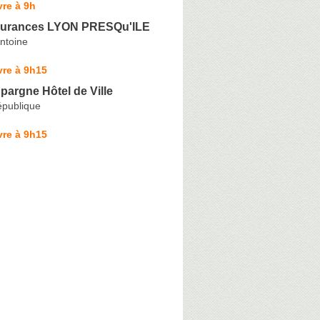
re à 9h
urances LYON PRESQu'ILE
ntoine
vre à 9h15
pargne Hôtel de Ville
épublique
vre à 9h15