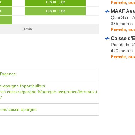
Fermée, ouv
0
13h30 - 18h
MAAF Ass
0
13h30 - 18h
Quai Saint-A
335 mètres
Fermée, ou
Fermé
Caisse d'E
Rue de la R
420 mètres
Fermée, ou
l'agence
-epargne.fr/particuliers
es.caisse-epargne.fr/banque-assurance/terreaux-i
7
com/caisse.epargne