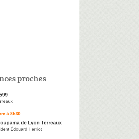
nces proches
599
erreaux
vre à 8h30
oupama de Lyon Terreaux
ident Édouard Herriot