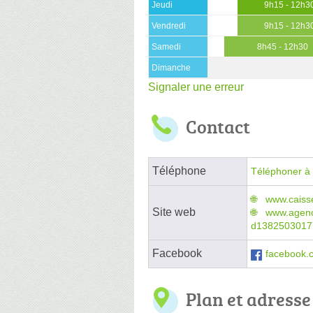
Jeudi
9h15 - 12h3
Vendredi
9h15 - 12h3
Samedi
8h45 - 12h30
Dimanche
Signaler une erreur
Contact
Téléphone
Téléphoner à 
www.caisse
Site web
www.agenc
d1382503017
Facebook
facebook.
Plan et adresse