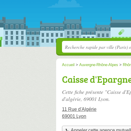
Accueil
>
Auvergne-Rhône-Alpes
>
Rhô
Caisse d'Epargn
Cette fiche présente "Caisse d'
d'algérie
, 69001 Lyon.
11 Rue d'Algérie
69001 Lyon
📞 Appeler cette agence mutuel