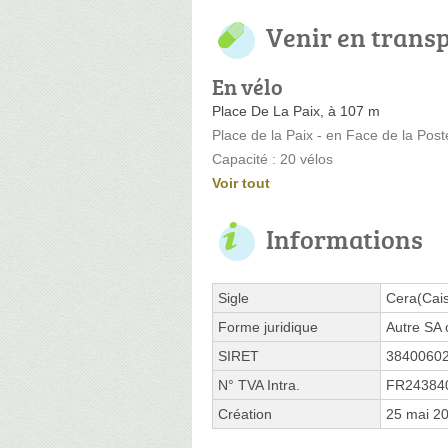
Venir en trans
En vélo
Place De La Paix, à 107 m
Place de la Paix - en Face de la Post
Capacité : 20 vélos
Voir tout
Informations
Sigle
Cera(Cai
Forme juridique
Autre SA 
SIRET
3840060
N° TVA Intra.
FR24384
Création
25 mai 2