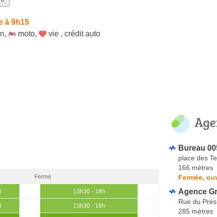
e à 9h15
on
,
moto
,
vie
,
crédit auto
Age
Bureau 00
place des T
166 mètres
Fermée, ou
Fermé
Agence Gr
0
13h30 - 18h
Rue du Prés
0
13h30 - 18h
285 mètres