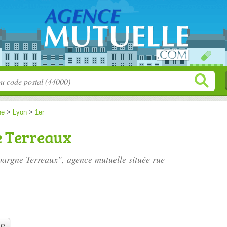
ne
>
Lyon
>
1er
e Terreaux
Epargne Terreaux", agence mutuelle située
rue
le