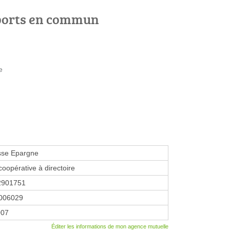
ports en commun
e
sse Epargne
coopérative à directoire
2901751
006029
007
Éditer les informations de mon agence mutuelle