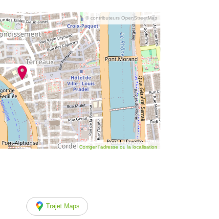
© contributeurs OpenStreetMap
Corriger l’adresse ou la localisation
Trajet Maps