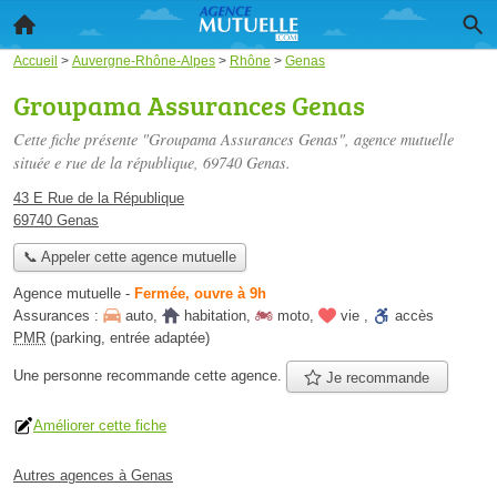
Accueil
>
Auvergne-Rhône-Alpes
>
Rhône
>
Genas
Groupama Assurances Genas
Cette fiche présente "Groupama Assurances Genas", agence mutuelle
située
e rue de la république
, 69740 Genas.
43 E Rue de la République
69740 Genas
📞 Appeler cette agence mutuelle
Agence mutuelle
-
Fermée, ouvre à 9h
Assurances :
auto
,
habitation
,
moto
,
vie
,
accès
PMR
(parking, entrée adaptée)
Une personne
recommande
cette agence.
Je recommande
Améliorer cette fiche
Autres agences à Genas