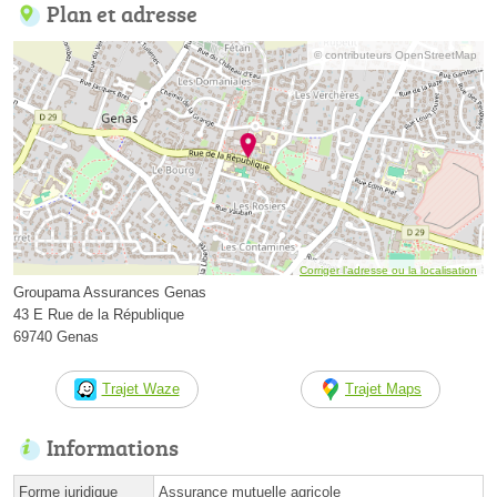
Plan et adresse
© contributeurs OpenStreetMap
Corriger l’adresse ou la localisation
Groupama Assurances Genas
43 E Rue de la République
69740 Genas
Trajet Waze
Trajet Maps
Informations
Forme juridique
Assurance mutuelle agricole