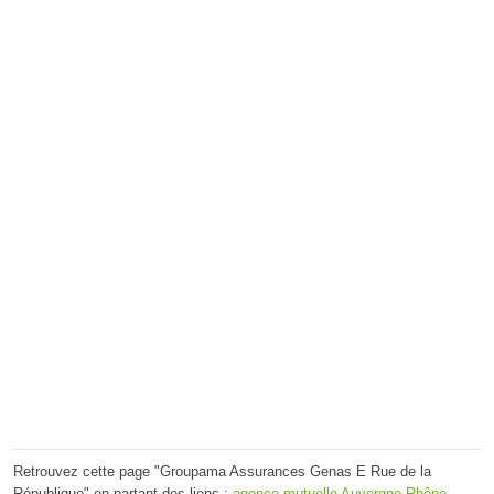
Retrouvez cette page "Groupama Assurances Genas E Rue de la
République" en partant des liens :
agence mutuelle Auvergne-Rhône-