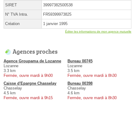
SIRET
39997382500538
N° TVA Intra.
FR59399973825
Création
1 janvier 1995
Éditer les informations de mon agence mutuelle
Agences proches
Agence Groupama de Lozanne
Bureau 00745
Lozanne
Lozanne
3.3 km
3.5 km
Fermée, ouvre mardi à 9h00
Fermée, ouvre mardi à 8h30
Caisse d'Epargne Chasselay
Bureau 00398
Chasselay
Chasselay
4.5 km
4.6 km
Fermée, ouvre mardi à 9h15
Fermée, ouvre mardi à 8h30