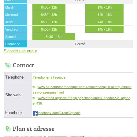
Mardi
8h30 - 12h
14h - 18h
Mercredi
8h30 - 12h
14h - 18h
Jeudi
8h30 - 12h
14h - 18h
Vendredi
8h30 - 12h
14h - 18h
Samedi
8h30 - 13h
Dimanche
Fermé
Signaler une erreur
Contact
Téléphone
Téléphoner à l'agence
www.ca-centrest.fr/banque-assurance/chazay-d-azergues/cha
zay-d-azergues.html
Site web
www.credit-agricole.fr/spip.php?page=detail_agence&id_agenc
e=436
Facebook
facebook.com/CreditAgricole
Plan et adresse