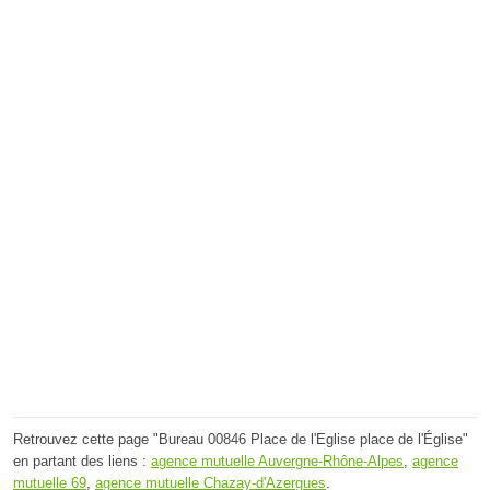
Retrouvez cette page "Bureau 00846 Place de l'Eglise place de l'Église"
en partant des liens :
agence mutuelle Auvergne-Rhône-Alpes
,
agence
mutuelle 69
,
agence mutuelle Chazay-d'Azergues
.