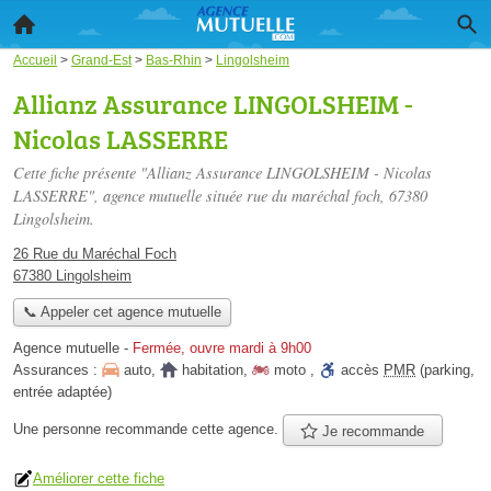
Accueil
>
Grand-Est
>
Bas-Rhin
>
Lingolsheim
Allianz Assurance LINGOLSHEIM -
Nicolas LASSERRE
Cette fiche présente "Allianz Assurance LINGOLSHEIM - Nicolas
LASSERRE", agence mutuelle située
rue du maréchal foch
, 67380
Lingolsheim.
26 Rue du Maréchal Foch
67380 Lingolsheim
📞 Appeler cet agence mutuelle
Agence mutuelle
-
Fermée, ouvre mardi à 9h00
Assurances :
auto
,
habitation
,
moto
,
accès
PMR
(parking,
entrée adaptée)
Une personne
recommande
cette agence.
Je recommande
Améliorer cette fiche