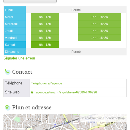
Lundi
Fermé
Mardi
9h - 12h
14h - 18h30
Mercredi
9h - 12h
14h - 18h30
Jeudi
9h - 12h
14h - 18h30
Vendredi
9h - 12h
14h - 18h30
Samedi
9h - 12h
Dimanche
Fermé
Signaler une erreur
Contact
Téléphone
Téléphoner à l'agence
Site web
agence.allianz.fr/lingolsheim-67380-H96796
Plan et adresse
© contributeurs OpenStreetMap