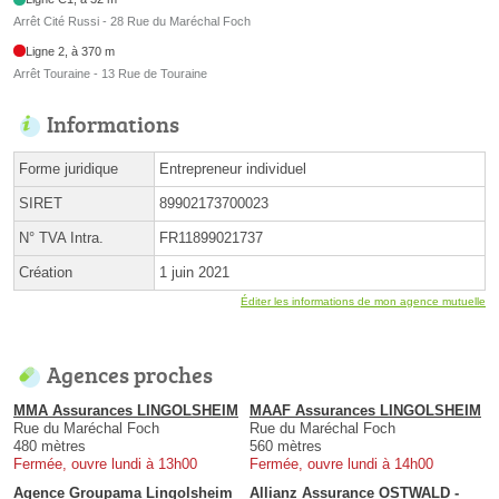
Arrêt Cité Russi - 28 Rue du Maréchal Foch
Ligne 2, à 370 m
Arrêt Touraine - 13 Rue de Touraine
Informations
Forme juridique
Entrepreneur individuel
SIRET
89902173700023
N° TVA Intra.
FR11899021737
Création
1 juin 2021
Éditer les informations de mon agence mutuelle
Agences proches
MMA Assurances LINGOLSHEIM
MAAF Assurances LINGOLSHEIM
Rue du Maréchal Foch
Rue du Maréchal Foch
480 mètres
560 mètres
Fermée, ouvre lundi à 13h00
Fermée, ouvre lundi à 14h00
Agence Groupama Lingolsheim
Allianz Assurance OSTWALD -