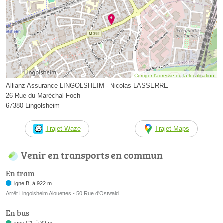
Corriger l’adresse ou la localisation
Allianz Assurance LINGOLSHEIM - Nicolas LASSERRE
26 Rue du Maréchal Foch
67380 Lingolsheim
Trajet Waze
Trajet Maps
Venir en transports en commun
En tram
Ligne B, à 922 m
Arrêt Lingolsheim Alouettes - 50 Rue d'Ostwald
En bus
Ligne C1, à 32 m