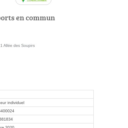
ports en commun
1 Allée des Soupirs
eur individuel
3400024
381834
re 2020