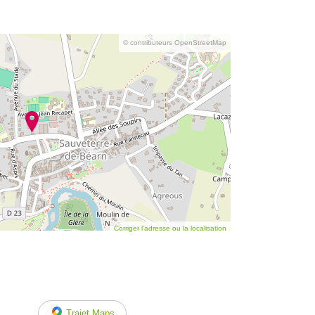
© contributeurs OpenStreetMap
Corriger l’adresse ou la localisation
Trajet Maps