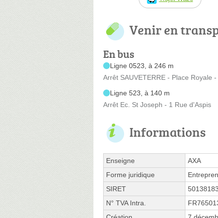
Venir en trans
En bus
Ligne 0523, à 246 m
Arrêt SAUVETERRE - Place Royale - 
Ligne 523, à 140 m
Arrêt Ec. St Joseph - 1 Rue d'Aspis
Informations
Enseigne
AXA
Forme juridique
Entrepren
SIRET
5013818
N° TVA Intra.
FR76501
Création
7 décemb