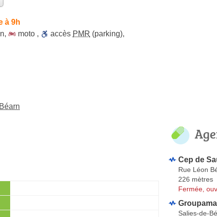
e à 9h
on
,
moto
,
accès
PMR
(parking)
,
-Béarn
Age
Cep de Sa
Rue Léon Bé
226 mètres
Fermée, ouv
Groupama
Salies-de-B