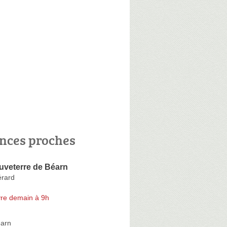
nces proches
uveterre de Béarn
rard
re demain à 9h
éarn