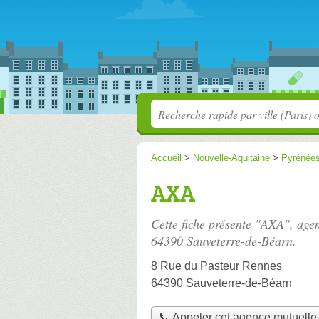
Accueil
>
Nouvelle-Aquitaine
>
Pyrénées
AXA
Cette fiche présente "AXA", age
64390 Sauveterre-de-Béarn.
8 Rue du Pasteur Rennes
64390 Sauveterre-de-Béarn
📞 Appeler cet agence mutuelle