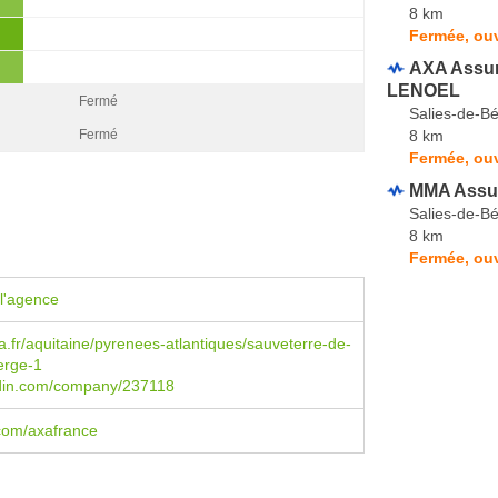
8 km
Fermée, ouv
AXA Assur
LENOEL
Fermé
Salies-de-B
8 km
Fermé
Fermée, ouv
MMA Assu
Salies-de-B
8 km
Fermée, ouv
l'agence
.fr/aquitaine/pyrenees-atlantiques/sauveterre-de-
erge-1
din.com/company/237118
com/axafrance