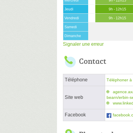
Mercredi
9h - 12h15
Jeudi
9h - 12h15
Vendredi
9h - 12h15
Samedi
Dimanche
Signaler une erreur
Contact
Téléphone
Téléphoner à 
agence.axa
Site web
bearn/erbin-s
www.linke
Facebook
facebook.