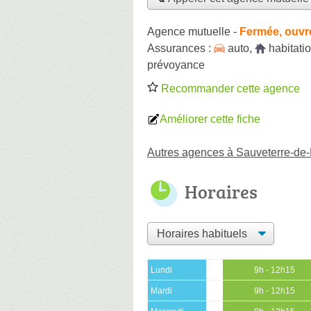
Agence mutuelle
-
Fermée, ouvr
Assurances :
auto
,
habitati
prévoyance
Recommander cette agence
Améliorer cette fiche
Autres agences à Sauveterre-de
Horaires
Lundi
9h - 12h15
Mardi
9h - 12h15